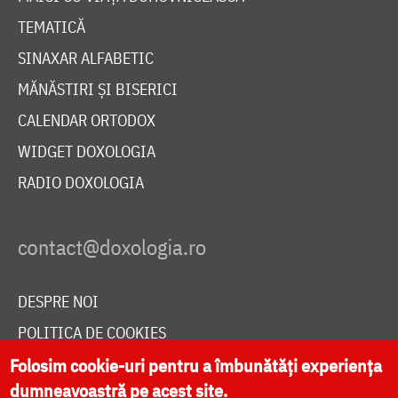
TEMATICĂ
SINAXAR ALFABETIC
MĂNĂSTIRI ȘI BISERICI
CALENDAR ORTODOX
WIDGET DOXOLOGIA
RADIO DOXOLOGIA
DESPRE NOI
POLITICA DE COOKIES
Folosim cookie-uri pentru a îmbunătăți experiența
DONEAZĂ ONLINE PENTRU CATEDRALA NAȚIONALĂ
dumneavoastră pe acest site.