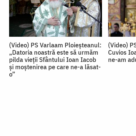
(Video) PS Varlaam Ploieșteanul:
(Video) P
„Datoria noastră este să urmăm
Cuvios Io
pilda vieții Sfântului Ioan Iacob
ne-am adu
și moștenirea pe care ne-a lăsat-
o”