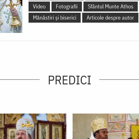
Video
Fotografii
Sfântul Munte Athos
Mănăstiri și biserici
Articole despre autor
PREDICI