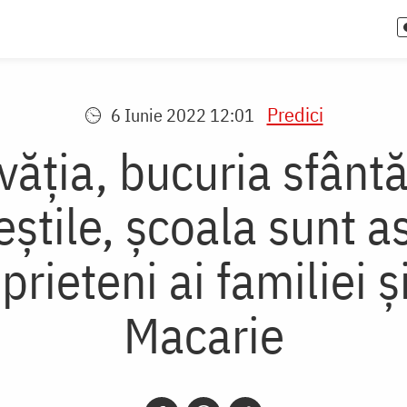
Predici
6 Iunie 2022 12:01
ăția, bucuria sfântă,
eștile, școala sunt as
rieteni ai familiei și
Macarie