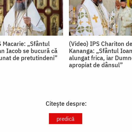
S Macarie: „Sfântul
(Video) IPS Chariton d
an Iacob se bucură că
Kananga: „Sfântul Ioan
nat de pretutindeni”
alungat frica, iar Dum
apropiat de dânsul”
Citește despre:
predică