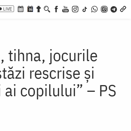
LIVE
06
 tihna, jocurile
tăzi rescrise și
 ai copilului” – PS