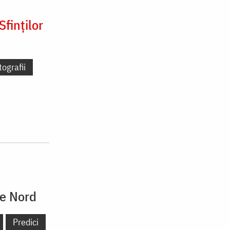
finților
tografii
de Nord
Predici