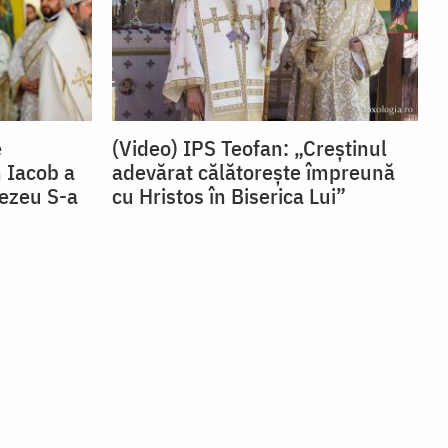
e
(Video) IPS Teofan: „Creștinul
 Iacob a
adevărat călătorește împreună
nezeu S-a
cu Hristos în Biserica Lui”