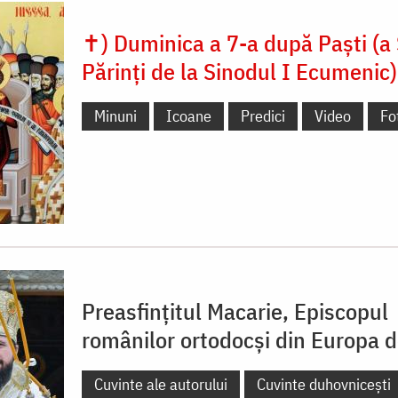
✝) Duminica a 7-a după Paști (a S
Părinți de la Sinodul I Ecumenic)
Minuni
Icoane
Predici
Video
Fo
Preasfințitul Macarie, Episcopul
românilor ortodocși din Europa 
Cuvinte ale autorului
Cuvinte duhovnicești