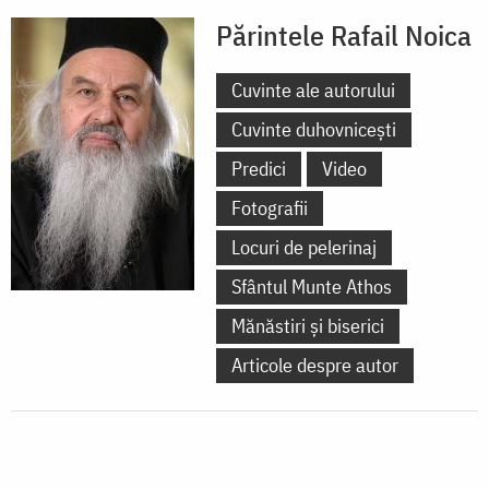
Părintele Rafail Noica
Cuvinte ale autorului
Cuvinte duhovnicești
Predici
Video
Fotografii
Locuri de pelerinaj
Sfântul Munte Athos
Mănăstiri și biserici
Articole despre autor