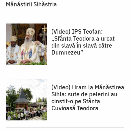
Mănăstirii Sihăstria
(Video) IPS Teofan:
„Sfânta Teodora a urcat
din slavă în slavă către
Dumnezeu”
(Video) Hram la Mănăstirea
Sihla: sute de pelerini au
cinstit-o pe Sfânta
Cuvioasă Teodora