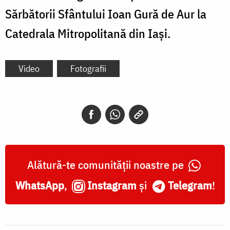
Sărbătorii Sfântului Ioan Gură de Aur la
Catedrala Mitropolitană din Iași.
Video
Fotografii
Alătură-te comunității noastre pe
WhatsApp
,
Instagram
și
Telegram
!