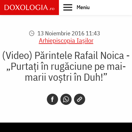
Skip
Meniu
to
main
Main
content
navigation
13 Noiembrie 2016 11:43
Arhiepiscopia Iaşilor
(Video) Părintele Rafail Noica -
„Purtați în rugăciune pe mai-
marii voștri în Duh!”