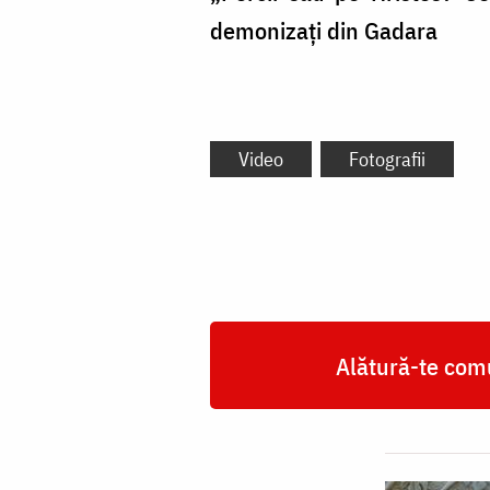
demonizați din Gadara
Video
Fotografii
Alătură-te comu