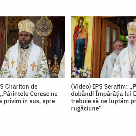
PS Chariton de
(Video) IPS Serafim: „
„Părintele Ceresc ne
dobândi Împărăția lui
 privim în sus, spre
trebuie să ne luptăm pr
rugăciune”