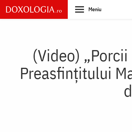
Skip
Meniu
to
main
Main
content
navigation
(Video) „Porcii
Preasfințitului M
d