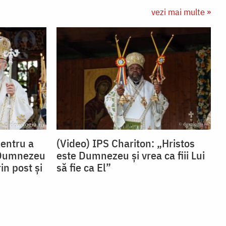
vezi mai multe »
Pentru a
(Video) IPS Chariton: „Hristos
 Dumnezeu
este Dumnezeu și vrea ca fiii Lui
in post și
să fie ca El”