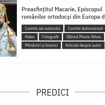
Preasfințitul Macarie, Episcopul
românilor ortodocși din Europa 
Cuvinte ale autorului
Cuvinte duhovnicești
Video
Fotografii
Sfântul Munte Athos
Mănăstiri și biserici
Articole despre autor
PREDICI