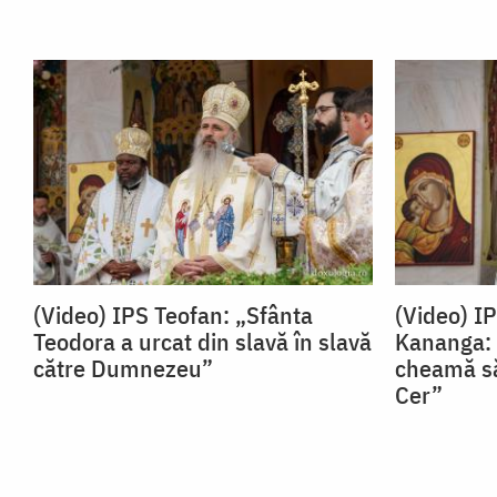
(Video) IPS Teofan: „Sfânta
(Video) I
Teodora a urcat din slavă în slavă
Kananga: 
către Dumnezeu”
cheamă să
Cer”