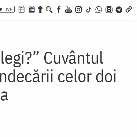
LIVE
08
alegi?” Cuvântul
ndecării celor doi
ra