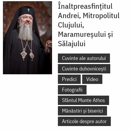
Înaltpreasfințitul
Andrei, Mitropolitul
Clujului,
Maramureșului și
Sălajului
Cuvinte ale autorului
Cuvinte duhovnicești
Predici
Video
Fotografii
Sfântul Munte Athos
Mănăstiri și biserici
Articole despre autor