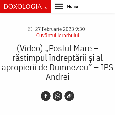
Skip
Meniu
to
main
Main
content
navigation
27 Februarie 2023 9:30
Cuvântul ierarhului
(Video) „Postul Mare –
răstimpul îndreptării și al
apropierii de Dumnezeu” – IPS
Andrei