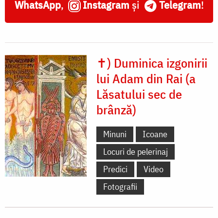
WhatsApp
,
Instagram
și
Telegram
!
✝) Duminica izgonirii
lui Adam din Rai (a
Lăsatului sec de
brânză)
Minuni
Icoane
Locuri de pelerinaj
Predici
Video
Fotografii