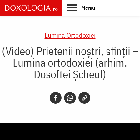
Skip
Meniu
to
main
Main
content
navigation
Lumina Ortodoxiei
(Video) Prietenii noștri, sfinții –
Lumina ortodoxiei (arhim.
Dosoftei Șcheul)