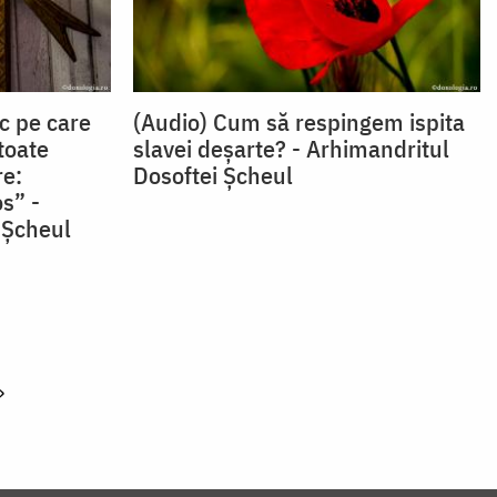
c pe care
(Audio) Cum să respingem ispita
toate
slavei deșarte? - Arhimandritul
re:
Dosoftei Șcheul
os” -
 Şcheul
»