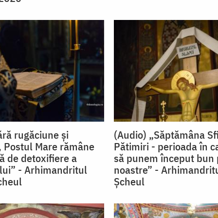
ără rugăciune și
(Audio) „Săptămâna Sfi
, Postul Mare rămâne
Pătimiri - perioada în c
ă de detoxifiere a
să punem început bun 
ui” - Arhimandritul
noastre” - Arhimandritu
cheul
Şcheul