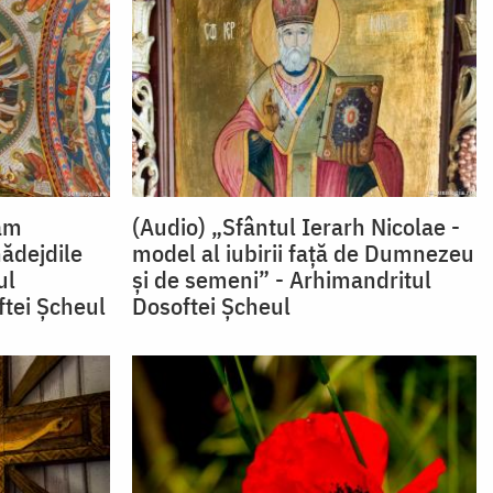
tăm
(Audio) „Sfântul Ierarh Nicolae -
nădejdile
model al iubirii faţă de Dumnezeu
ul
şi de semeni” - Arhimandritul
ftei Șcheul
Dosoftei Şcheul