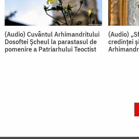
(Audio) Cuvântul Arhimandritului
(Audio) „Sf
Dosoftei Șcheul la parastasul de
credinţei ş
pomenire a Patriarhului Teoctist
Arhimandri
Paginare