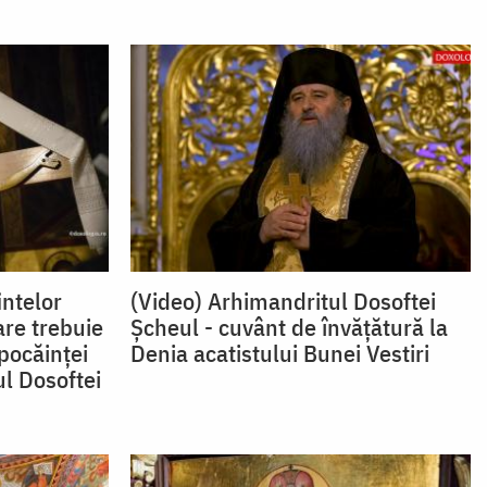
ntelor
(Video) Arhimandritul Dosoftei
are trebuie
Șcheul - cuvânt de învățătură la
pocăinţei
Denia acatistului Bunei Vestiri
l Dosoftei