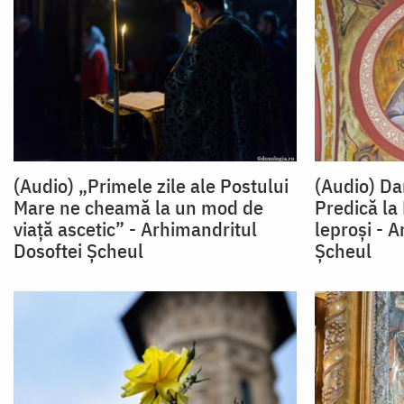
(Audio) „Primele zile ale Postului
(Audio) Da
Mare ne cheamă la un mod de
Predică la
viață ascetic” - Arhimandritul
leproși - 
Dosoftei Şcheul
Șcheul