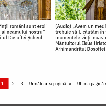
inţii români sunt eroii
(Audio) „Avem un medi
i ai neamului nostru” -
trebuie să-L căutăm în 
tul Dosoftei Şcheul
momentele vieţii noast
Mântuitorul Iisus Hrist
Arhimandritul Dosoftei
Current page
1
Page
2
Page
3
Next page
Următoarea pagină
Last page
Ultima pagină 