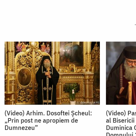
(Video) Arhim. Dosoftei Șcheul:
(Video) Pa
„Prin post ne apropiem de
al Biseric
Dumnezeu”
Duminica O
Domnului 