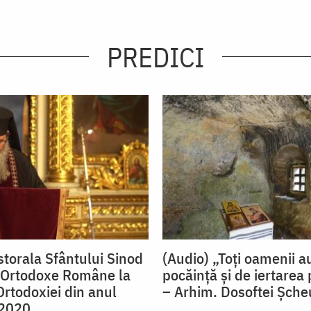
PREDICI
storala Sfântului Sinod
(Audio) „Toți oamenii a
ii Ortodoxe Române la
pocăință și de iertarea
rtodoxiei din anul
– Arhim. Dosoftei Șche
2020