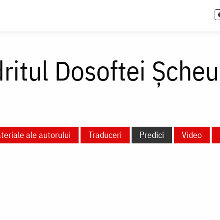
itul Dosoftei Șcheu
teriale ale autorului
Traduceri
Predici
Video