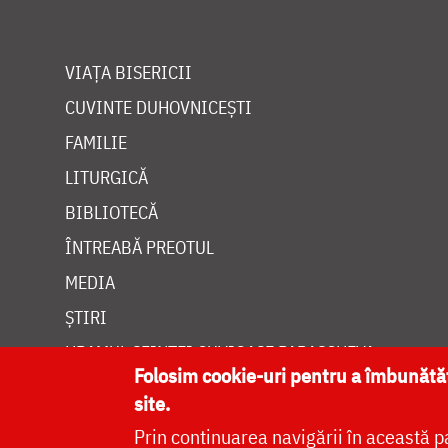
VIAȚA BISERICII
CUVINTE DUHOVNICEȘTI
FAMILIE
LITURGICĂ
BIBLIOTECĂ
ÎNTREABĂ PREOTUL
MEDIA
ȘTIRI
HRAMUL SFINTEI CUVIOASE PARASCHEVA
Folosim cookie-uri pentru a îmbunăt
site.
Prin continuarea navigării în această p