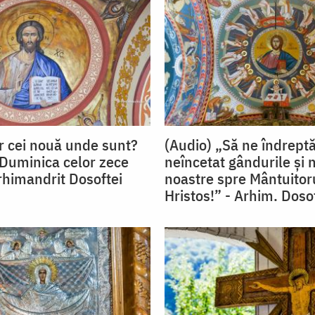
r cei nouă unde sunt?
(Audio) „Să ne îndrep
 Duminica celor zece
neîncetat gândurile și 
Arhimandrit Dosoftei
noastre spre Mântuitor
Hristos!” - Arhim. Doso