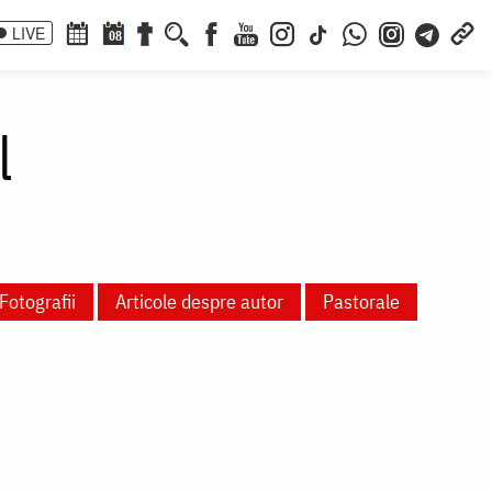
LIVE
08
l
Fotografii
Articole despre autor
Pastorale