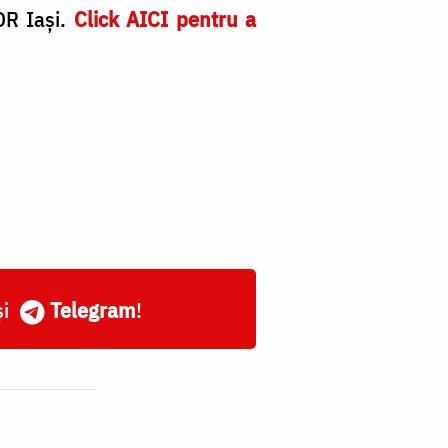
OR Iași.
Click AICI pentru a
și
Telegram
!