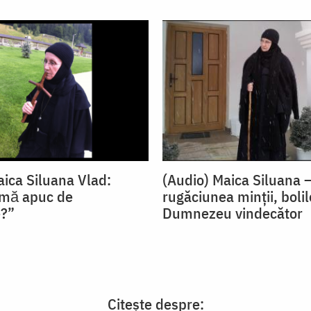
aica Siluana Vlad:
(Audio) Maica Siluana 
 mă apuc de
rugăciunea minții, bolil
e?”
Dumnezeu vindecător
Citește despre: