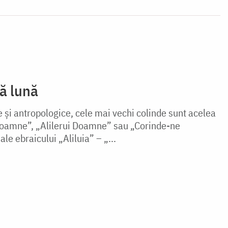
ă lună
e și antropologice, cele mai vechi colinde sunt acelea
 Doamne”, „Alilerui Doamne” sau „Corinde-ne
e ebraicului „Aliluia” – „...