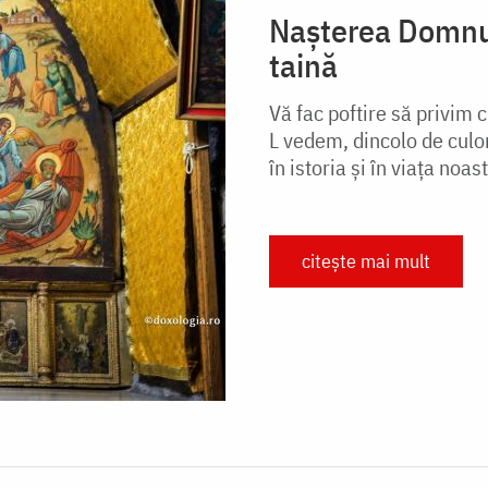
Nașterea Domnul
taină
Vă fac poftire să privim 
L vedem, dincolo de culor
în istoria şi în viaţa noast
citește mai mult