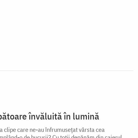
bătoare învăluită în lumină
 clipe care ne-au înfrumuseţat vârsta cea
umplând-o de bucurii? Cu toții depănăm din caierul