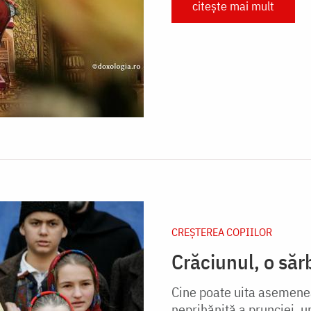
citește mai mult
CREŞTEREA COPIILOR
Crăciunul, o săr
Cine poate uita asemenea
neprihănită a prunciei, 