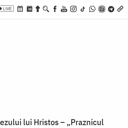
LIVE
08
zului lui Hristos – „Praznicul