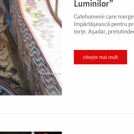
Luminilor”
Catehumenii care mergeau
împărtășească pentru pri
torțe. Așadar, pretutinde
citește mai mult