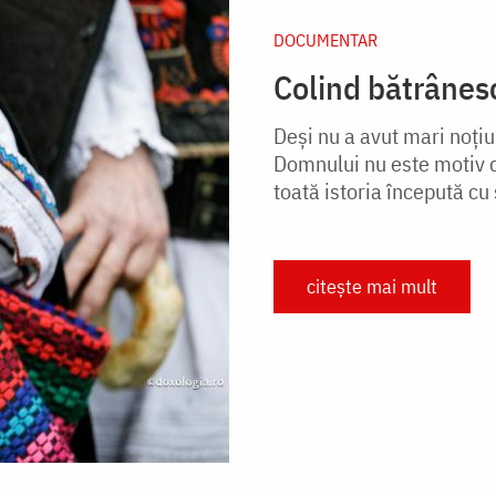
DOCUMENTAR
Colind bătrânes
Deși nu a avut mari noțiu
Domnului nu este motiv de
toată istoria începută cu
citește mai mult