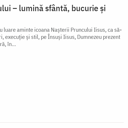
ui – lumină sfântă, bucurie și
cu luare aminte icoana Nașterii Pruncului Iisus, ca să-
i, execuție și stil, pe Însuşi Iisus, Dumnezeu prezent
ră, în...