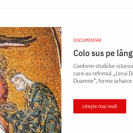
DOCUMENTAR
Colo sus pe lâng
Conform studiilor istoric
care au refrenul „Lerui
Doamne”, forme arhaice al
citește mai mult