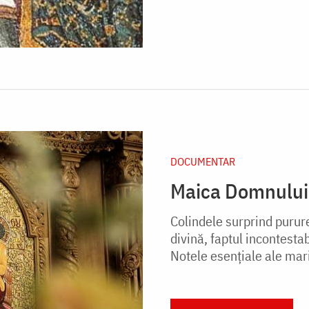
DOCUMENTAR
Maica Domnului 
Colindele surprind purure
divină, faptul incontest
No­tele esenţiale ale mar