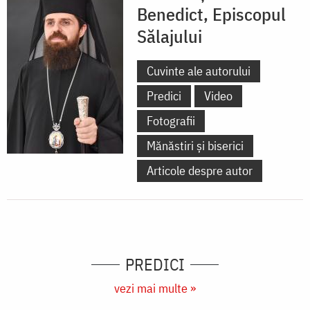
Benedict, Episcopul
Sălajului
Cuvinte ale autorului
Predici
Video
Fotografii
Mănăstiri și biserici
Articole despre autor
PREDICI
vezi mai multe »