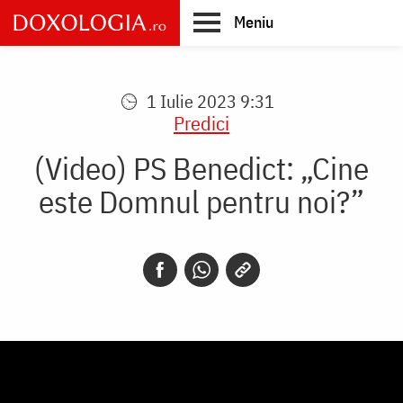
Skip
Meniu
to
main
Main
content
navigation
1 Iulie 2023 9:31
Predici
(Video) PS Benedict: „Cine
este Domnul pentru noi?”