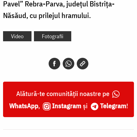
Pavel” Rebra-Parva, județul Bistrița-
Năsăud, cu prilejul hramului.
Video
Fotografii
Alătură-te comunității noastre pe
WhatsApp
,
Instagram
și
Telegram
!