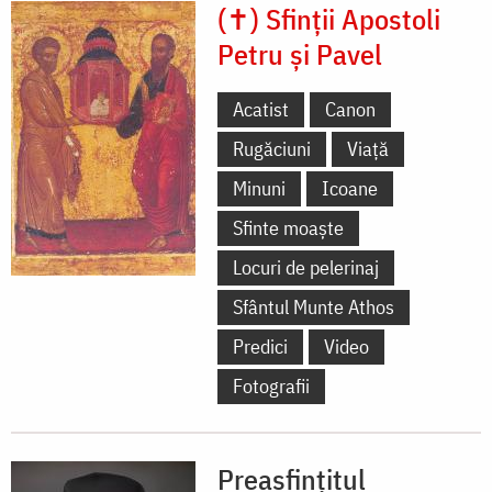
(✝) Sfinții Apostoli
Petru și Pavel
Acatist
Canon
Rugăciuni
Viață
Minuni
Icoane
Sfinte moaște
Locuri de pelerinaj
Sfântul Munte Athos
Predici
Video
Fotografii
Preasfințitul