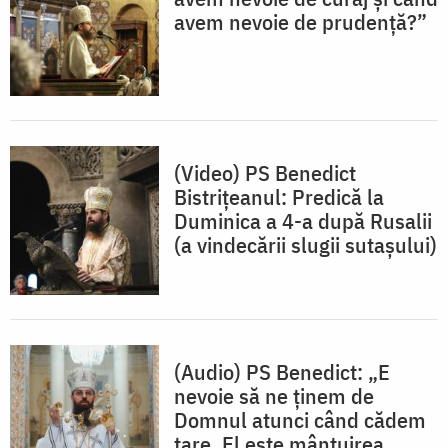
avem nevoie de prudență?”
(Video) PS Benedict
Bistrițeanul: Predică la
Duminica a 4-a după Rusalii
(a vindecării slugii sutașului)
(Audio) PS Benedict: „E
nevoie să ne ținem de
Domnul atunci când cădem
tare. El este mântuirea