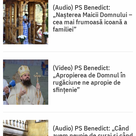
(Audio) PS Benedict:
„Nașterea Maicii Domnului –
cea mai frumoasă icoană a
familiei”
(Video) PS Benedict:
„Apropierea de Domnul în
rugăciune ne apropie de
sfințenie”
(Audio) PS Benedict: „Când
avem nevoie de curaj și când