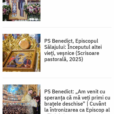
PS Benedict, Episcopul
Sălajului: Începutul altei
vieți, veșnice (Scrisoare
pastorală, 2025)
PS Benedict: „Am venit cu
speranța că mă veți primi cu
brațele deschise” | Cuvânt
la întronizarea ca Episcop al