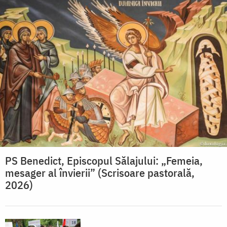
PS Benedict, Episcopul Sălajului: „Femeia,
mesager al învierii” (Scrisoare pastorală,
2026)