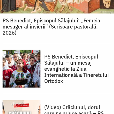
PS Benedict, Episcopul Sălajului: „Femeia,
mesager al învierii” (Scrisoare pastorală,
2026)
PS Benedict, Episcopul
Sălajului – un mesaj
evanghelic la Ziua
Internațională a Tineretului
Ortodox
(Video) Crăciunul, dorul
care ne aduce acasă – PS