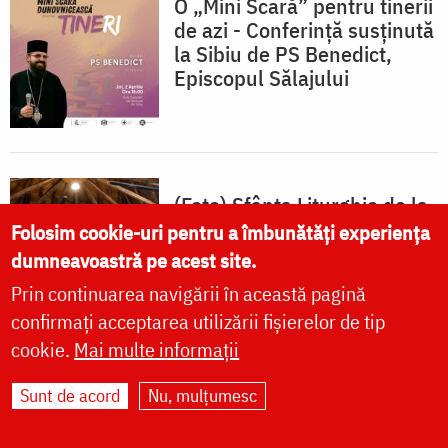
O „Mini Scară” pentru tinerii
de azi - Conferință susținută
la Sibiu de PS Benedict,
Episcopul Sălajului
(Foto) Sfânta Liturghie de la
Proclamarea Canonizării
Folosim cookie-uri pentru a îmbunătăți experiența
Sfântului Cuvios Mărturisitor
dumneavoastră pe acest site.
Arsenie de la Prislop
Prin continuarea navigării în această pagină
confirmați acceptarea utilizării fișierelor de tip
cookie.
Mai multe informații
Sunt de acord
Nu, mulțumesc
(Foto) Sfânta Liturghie de la
Proclamarea Canonizării