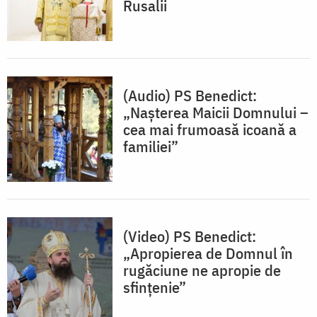
Rusalii
(Audio) PS Benedict:
„Nașterea Maicii Domnului –
cea mai frumoasă icoană a
familiei”
(Video) PS Benedict:
„Apropierea de Domnul în
rugăciune ne apropie de
sfințenie”