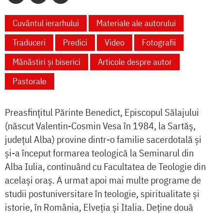
Cuvântul ierarhului
Materiale ale autorului
Traduceri
Predici
Video
Fotografii
Mănăstiri și biserici
Articole despre autor
Pastorale
Preasfințitul Părinte Benedict, Episcopul Sălajului
(născut Valentin-Cosmin Vesa în 1984, la Sartăș,
județul Alba) provine dintr-o familie sacerdotală și
și-a început formarea teologică la Seminarul din
Alba Iulia, continuând cu Facultatea de Teologie din
același oraș. A urmat apoi mai multe programe de
studii postuniversitare în teologie, spiritualitate și
istorie, în România, Elveția și Italia. Deține două