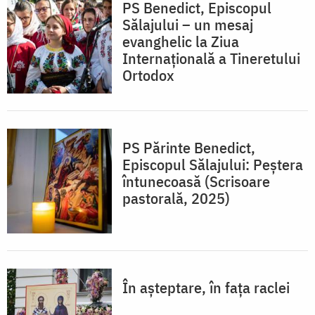
PS Benedict, Episcopul
Sălajului – un mesaj
evanghelic la Ziua
Internațională a Tineretului
Ortodox
PS Părinte Benedict,
Episcopul Sălajului: Peștera
întunecoasă (Scrisoare
pastorală, 2025)
În așteptare, în fața raclei