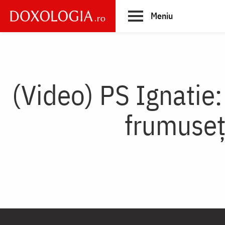
Skip
Meniu
to
main
Main
content
navigation
(Video) PS Ignatie:
frumuseț