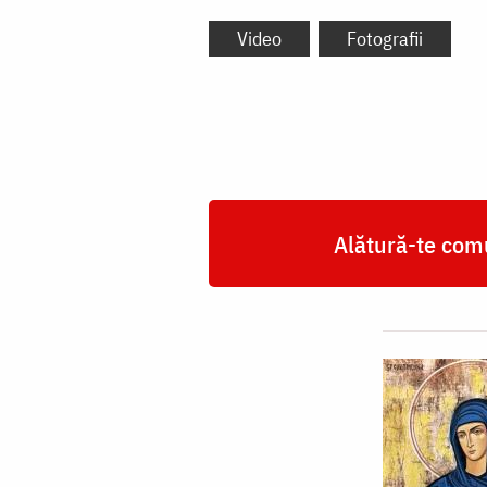
Video
Fotografii
Alătură-te comu