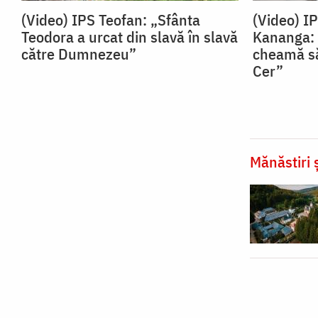
(Video) IPS Teofan: „Sfânta
(Video) I
Teodora a urcat din slavă în slavă
Kananga: 
către Dumnezeu”
cheamă să
Cer”
Mănăstiri ș