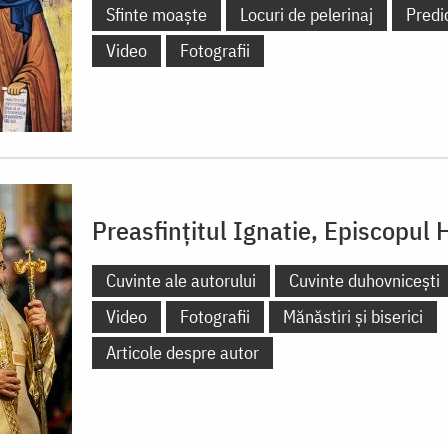
Sfinte moaște
Locuri de pelerinaj
Predi
Video
Fotografii
Preasfințitul Ignatie, Episcopul 
Cuvinte ale autorului
Cuvinte duhovnicești
Video
Fotografii
Mănăstiri și biserici
Articole despre autor