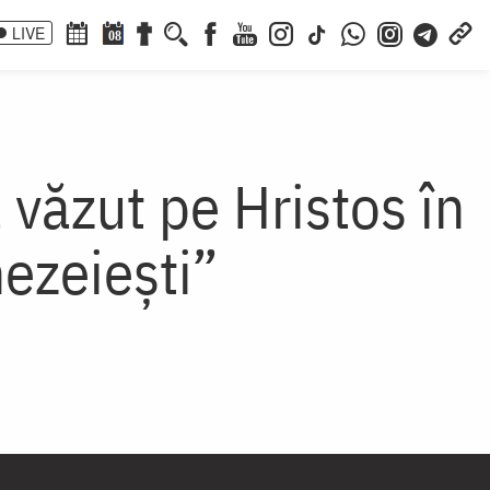
LIVE
08
 văzut pe Hristos în
ezeiești”