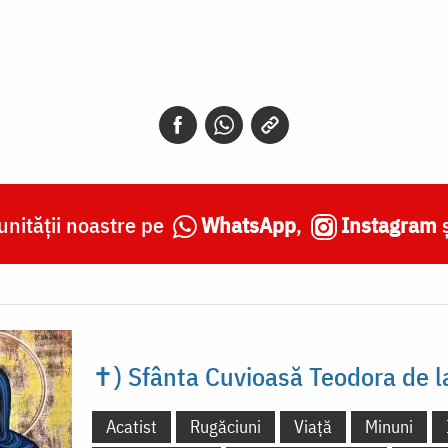
nității noastre pe
WhatsApp
,
Instagram
✝) Sfânta Cuvioasă Teodora de l
Acatist
Rugăciuni
Viață
Minuni