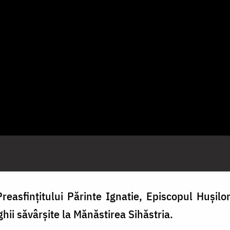
reasfințitului Părinte Ignatie, Episcopul Hușilor
ghii săvârșite la
Mănăstirea Sihăstria.