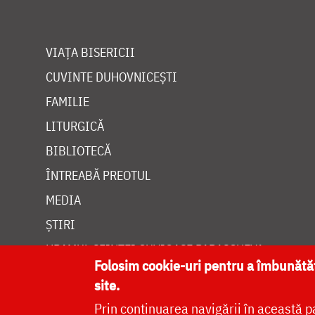
VIAȚA BISERICII
CUVINTE DUHOVNICEȘTI
FAMILIE
LITURGICĂ
BIBLIOTECĂ
ÎNTREABĂ PREOTUL
MEDIA
ȘTIRI
HRAMUL SFINTEI CUVIOASE PARASCHEVA
Folosim cookie-uri pentru a îmbunăt
site.
Prin continuarea navigării în această p