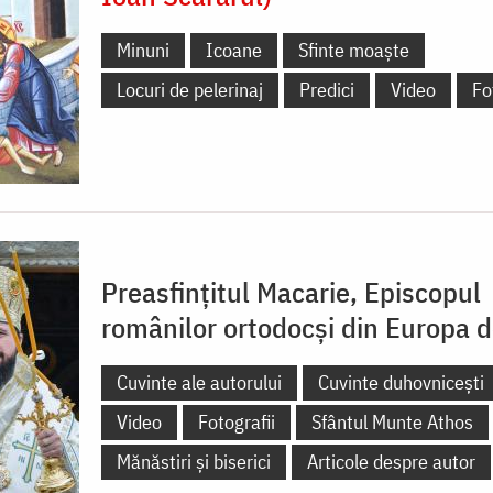
Minuni
Icoane
Sfinte moaște
Locuri de pelerinaj
Predici
Video
Fo
Preasfințitul Macarie, Episcopul
românilor ortodocși din Europa 
Cuvinte ale autorului
Cuvinte duhovnicești
Video
Fotografii
Sfântul Munte Athos
Mănăstiri și biserici
Articole despre autor