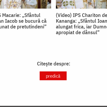
S Macarie: „Sfântul
(Video) IPS Chariton d
an Iacob se bucură că
Kananga: „Sfântul Ioan
nat de pretutindeni”
alungat frica, iar Dum
apropiat de dânsul”
Citește despre:
predică