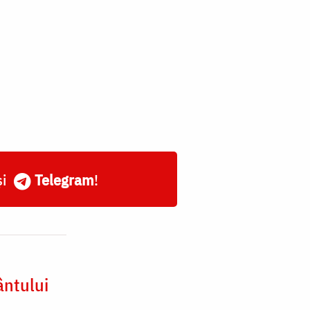
și
Telegram
!
ântului