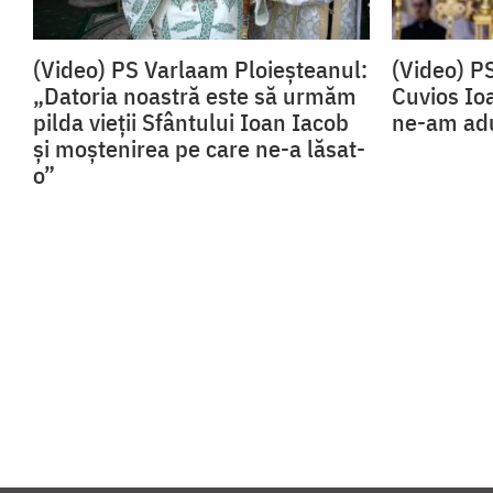
(Video) PS Varlaam Ploieșteanul:
(Video) P
„Datoria noastră este să urmăm
Cuvios Io
pilda vieții Sfântului Ioan Iacob
ne-am adu
și moștenirea pe care ne-a lăsat-
o”