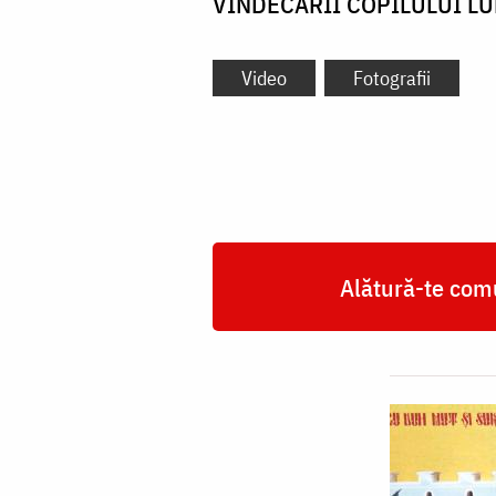
VINDECĂRII COPILULUI LU
Video
Fotografii
Alătură-te comu