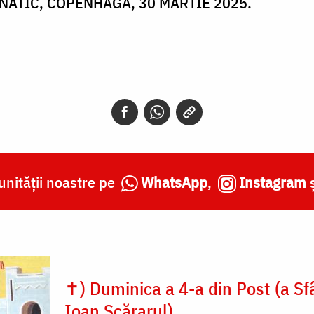
NATIC, COPENHAGA, 30 MARTIE 2025.
nității noastre pe
WhatsApp
,
Instagram
✝) Duminica a 4-a din Post (a Sf
Ioan Scărarul)