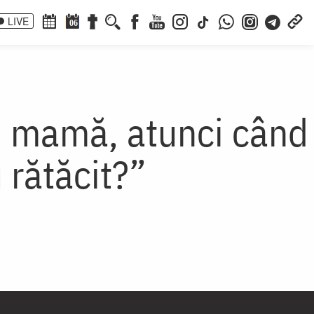
LIVE
06
și mamă, atunci când
 rătăcit?”