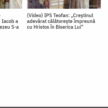
e
(Video) IPS Teofan: „Creștinul
 Iacob a
adevărat călătorește împreună
nezeu S-a
cu Hristos în Biserica Lui”