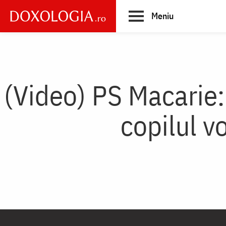
Skip
Meniu
to
main
Main
content
navigation
(Video) PS Macarie:
copilul v