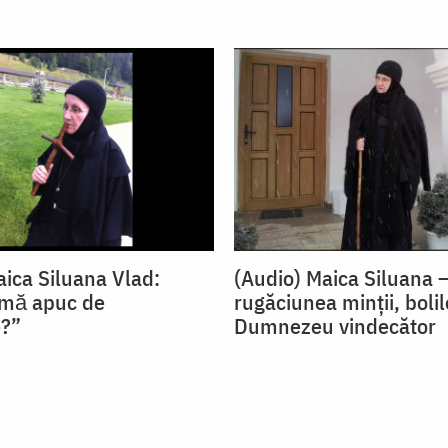
aica Siluana Vlad:
(Audio) Maica Siluana 
 mă apuc de
rugăciunea minții, bolil
e?”
Dumnezeu vindecător