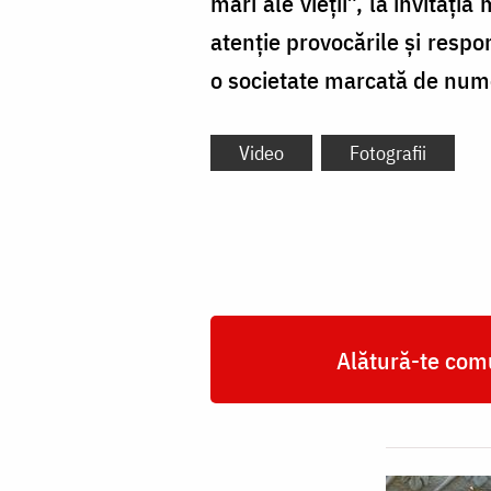
mari ale vieții”, la invitați
atenție provocările și respon
o societate marcată de nume
Video
Fotografii
Alătură-te comu