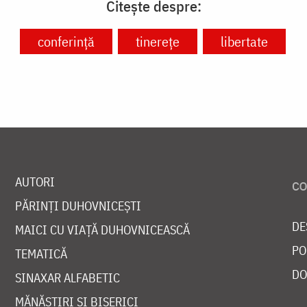
Citește despre:
conferință
tinerețe
libertate
AUTORI
PĂRINȚI DUHOVNICEȘTI
DE
MAICI CU VIAȚĂ DUHOVNICEASCĂ
PO
TEMATICĂ
DO
SINAXAR ALFABETIC
MĂNĂSTIRI ȘI BISERICI