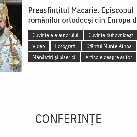
Preasfințitul Macarie, Episcopul
românilor ortodocși din Europa 
Cuvinte ale autorului
Cuvinte duhovnicești
Video
Fotografii
Sfântul Munte Athos
Mănăstiri și biserici
Articole despre autor
CONFERINȚE