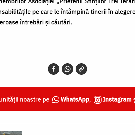
a membrilor
Asociației „Prietenii Sfinților Trei Ierar
sabilitățile pe care le întâmpină tinerii în alegere
roase întrebări și căutări.
nității noastre pe
WhatsApp
,
Instagram