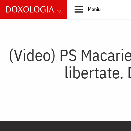
Skip
Meniu
to
main
Main
content
navigation
(Video) PS Macarie
libertate. 