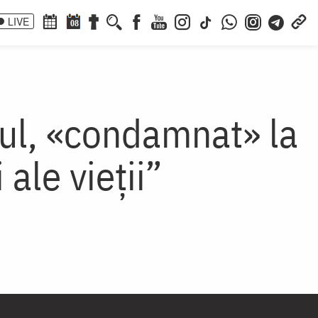
LIVE
08
rul, «condamnat» la
 ale vieții”