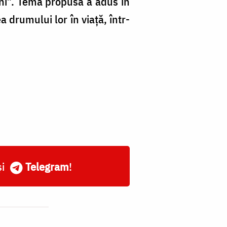
hi”
. Tema propusă a adus în
a drumului lor în viață, într-
și
Telegram
!