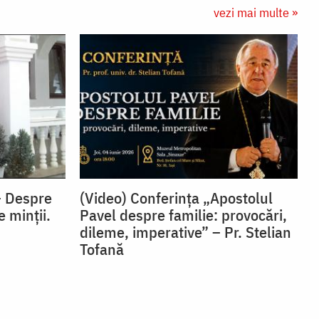
vezi mai multe »
– Despre
(Video) Conferința „Apostolul
e minții.
Pavel despre familie: provocări,
dileme, imperative” – Pr. Stelian
Tofană