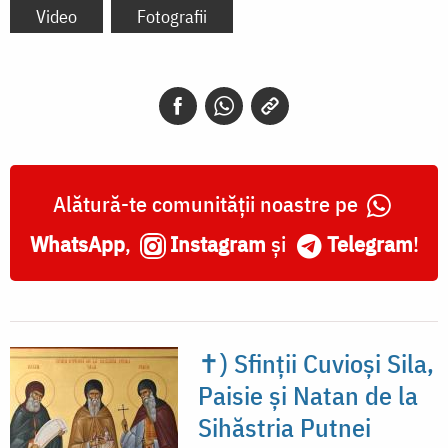
Video
Fotografii
Alătură-te comunității noastre pe
WhatsApp
,
Instagram
și
Telegram
!
✝) Sfinții Cuvioși Sila,
Paisie și Natan de la
Sihăstria Putnei