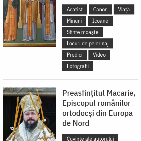
Acatist
Canon
Viață
Minuni
Icoane
Sfinte moaște
Locuri de pelerinaj
Predici
Video
Fotografii
Preasfințitul Macarie,
Episcopul românilor
ortodocși din Europa
de Nord
Cuvinte ale autorului