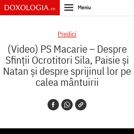
Skip
Meniu
to
main
Main
content
navigation
Predici
(Video) PS Macarie – Despre
Sfinții Ocrotitori Sila, Paisie și
Natan și despre sprijinul lor pe
calea mântuirii