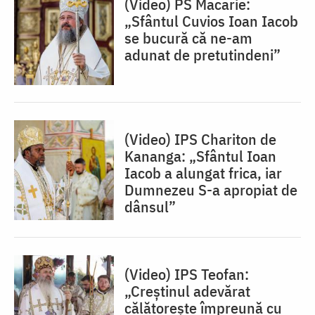
(Video) PS Macarie:
„Sfântul Cuvios Ioan Iacob
se bucură că ne-am
adunat de pretutindeni”
(Video) IPS Chariton de
Kananga: „Sfântul Ioan
Iacob a alungat frica, iar
Dumnezeu S-a apropiat de
dânsul”
(Video) IPS Teofan:
„Creștinul adevărat
călătorește împreună cu