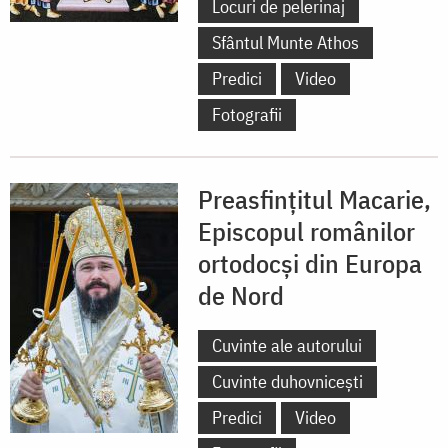
Locuri de pelerinaj
Sfântul Munte Athos
Predici
Video
Fotografii
Preasfințitul Macarie,
Episcopul românilor
ortodocși din Europa
de Nord
Cuvinte ale autorului
Cuvinte duhovnicești
Predici
Video