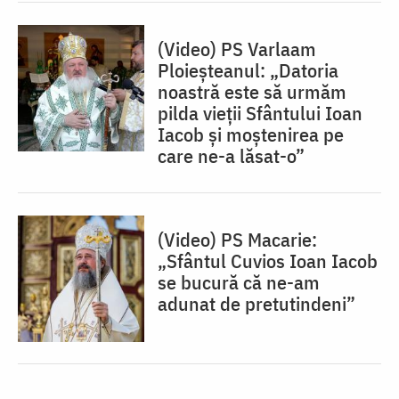
(Video) PS Varlaam
Ploieșteanul: „Datoria
noastră este să urmăm
pilda vieții Sfântului Ioan
Iacob și moștenirea pe
care ne-a lăsat-o”
(Video) PS Macarie:
„Sfântul Cuvios Ioan Iacob
se bucură că ne-am
adunat de pretutindeni”