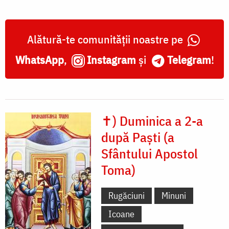
Alătură-te comunității noastre pe
WhatsApp
,
Instagram
și
Telegram
!
✝) Duminica a 2-a
după Paști (a
Sfântului Apostol
Toma)
Rugăciuni
Minuni
Icoane