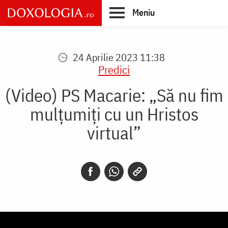
Skip
Meniu
to
main
Main
content
navigation
24 Aprilie 2023 11:38
Predici
(Video) PS Macarie: „Să nu fim
mulțumiți cu un Hristos
virtual”