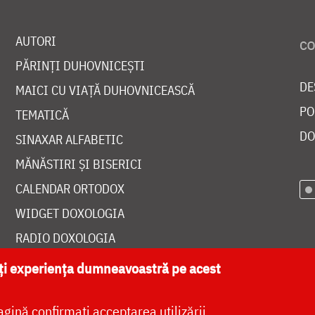
AUTORI
PĂRINȚI DUHOVNICEȘTI
DE
MAICI CU VIAȚĂ DUHOVNICEASCĂ
PO
TEMATICĂ
DO
SINAXAR ALFABETIC
MĂNĂSTIRI ȘI BISERICI
CALENDAR ORTODOX
WIDGET DOXOLOGIA
RADIO DOXOLOGIA
ăți experiența dumneavoastră pe acest
agină confirmați acceptarea utilizării