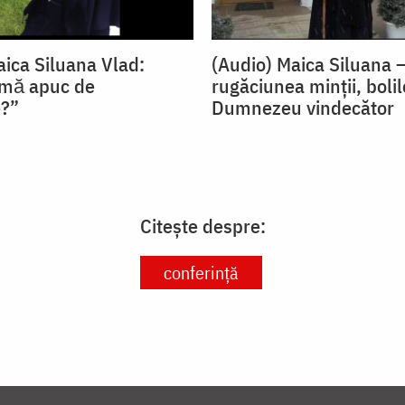
aica Siluana Vlad:
(Audio) Maica Siluana 
 mă apuc de
rugăciunea minții, bolil
e?”
Dumnezeu vindecător
Citește despre:
conferință