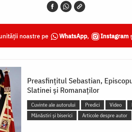
nității noastre pe
WhatsApp
,
Instagram
Preasfințitul Sebastian, Episcop
Slatinei și Romanaților
Cuvinte ale autorului
Predici
Video
Mănăstiri și biserici
Articole despre autor