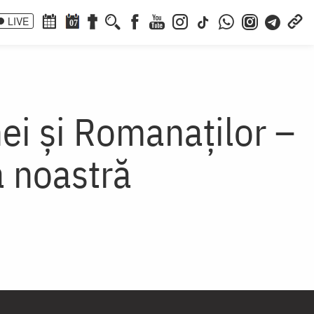
LIVE
07
nei şi Romanaţilor –
a noastră