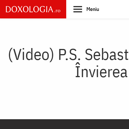
Skip
Meniu
to
main
Main
content
navigation
(Video) P.S. Sebast
Învierea