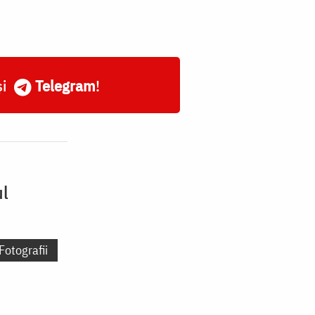
și
Telegram
!
ul
Fotografii