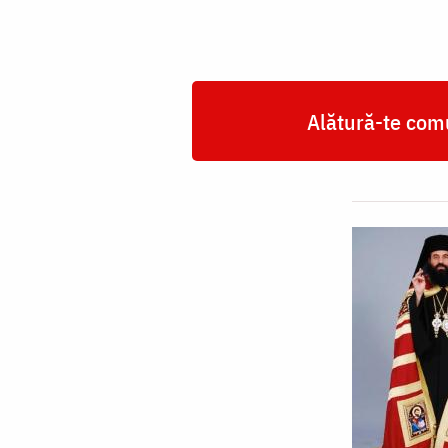
Alătură-te comu