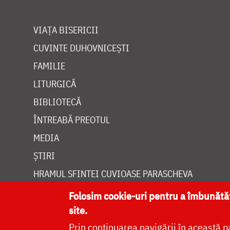
VIAȚA BISERICII
CUVINTE DUHOVNICEȘTI
FAMILIE
LITURGICĂ
BIBLIOTECĂ
ÎNTREABĂ PREOTUL
MEDIA
ȘTIRI
HRAMUL SFINTEI CUVIOASE PARASCHEVA
Folosim cookie-uri pentru a îmbunăt
site.
Prin continuarea navigării în această p