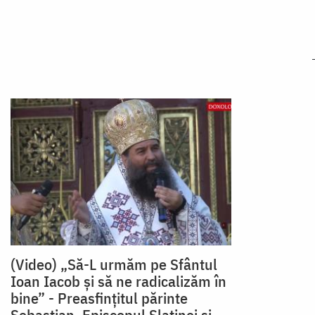
(Video) „Să-L urmăm pe Sfântul
Ioan Iacob și să ne radicalizăm în
bine” - Preasfințitul părinte
Sebastian, Episcopul Slatinei și