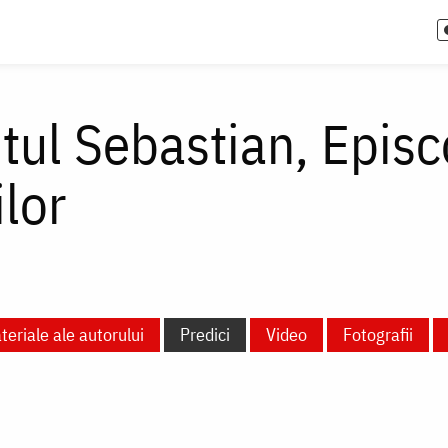
itul Sebastian, Episc
lor
teriale ale autorului
Predici
Video
Fotografii