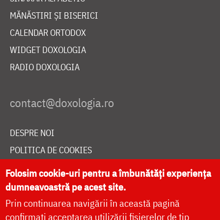
MĂNĂSTIRI ȘI BISERICI
CALENDAR ORTODOX
WIDGET DOXOLOGIA
RADIO DOXOLOGIA
DESPRE NOI
POLITICA DE COOKIES
DONEAZĂ ONLINE PENTRU CATEDRALA NAȚIONALĂ
Folosim cookie-uri pentru a îmbunătăți experiența
dumneavoastră pe acest site.
Prin continuarea navigării în această pagină
LIVE
confirmați acceptarea utilizării fișierelor de tip