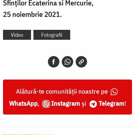
Sfinților Ecaterina si Mercurie,
25 noiembrie 2021.
Video
Fotografii
Alătură-te comunității noastre pe
WhatsApp
,
Instagram
și
Telegram
!