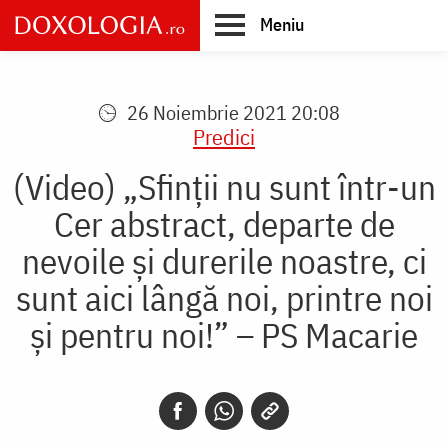
Skip
Meniu
to
main
Main
content
navigation
26 Noiembrie 2021 20:08
Predici
(Video) „Sfinții nu sunt într-un
Cer abstract, departe de
nevoile și durerile noastre, ci
sunt aici lângă noi, printre noi
și pentru noi!” – PS Macarie