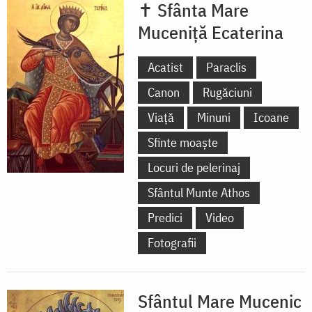
✝ Sfânta Mare
Muceniță Ecaterina
Acatist
Paraclis
Canon
Rugăciuni
Viață
Minuni
Icoane
Sfinte moaște
Locuri de pelerinaj
Sfântul Munte Athos
Predici
Video
Fotografii
Sfântul Mare Mucenic