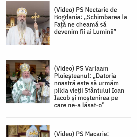
(Video) PS Nectarie de
Bogdania: „Schimbarea la
Față ne cheamă să
devenim fii ai Luminii”
(Video) PS Varlaam
Ploieșteanul: „Datoria
noastră este să urmăm
pilda vieții Sfântului Ioan
Iacob și moștenirea pe
care ne-a lăsat-o”
(Video) PS Macarie: