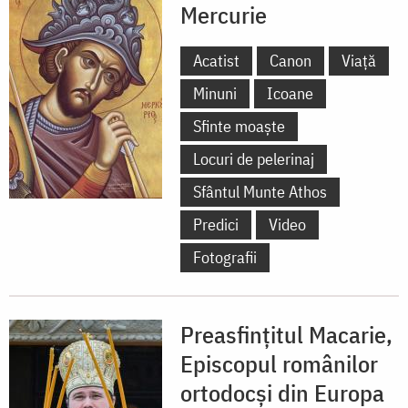
Mercurie
Acatist
Canon
Viață
Minuni
Icoane
Sfinte moaște
Locuri de pelerinaj
Sfântul Munte Athos
Predici
Video
Fotografii
Preasfințitul Macarie,
Episcopul românilor
ortodocși din Europa