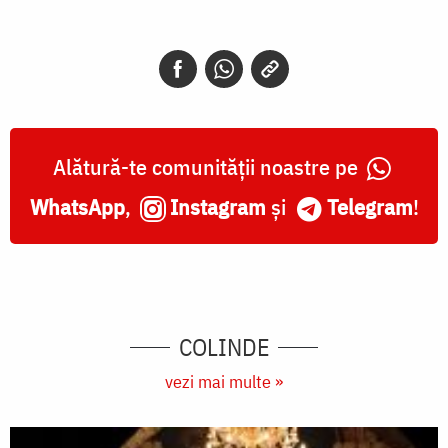
Alătură-te comunității noastre pe
WhatsApp
,
Instagram
și
Telegram
!
COLINDE
vezi mai multe »