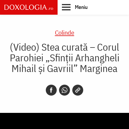
Skip
Meniu
to
main
Main
content
navigation
Colinde
(Video) Stea curată – Corul
Parohiei „Sfinții Arhangheli
Mihail și Gavriil” Marginea