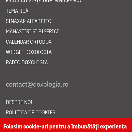
MAICI CU VIAȚĂ DUHOVNICEASCĂ
TEMATICĂ
SINAXAR ALFABETIC
MĂNĂSTIRI ȘI BISERICI
CALENDAR ORTODOX
WIDGET DOXOLOGIA
RADIO DOXOLOGIA
DESPRE NOI
POLITICA DE COOKIES
DONEAZĂ ONLINE PENTRU CATEDRALA NAȚIONALĂ
Folosim cookie-uri pentru a îmbunătăți experiența