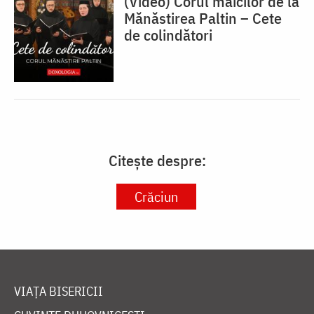
(Video) Corul maicilor de la
Mănăstirea Paltin – Cete
de colindători
Citește despre:
Crăciun
VIAȚA BISERICII