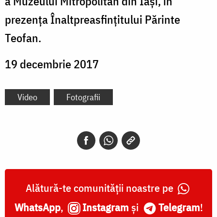
a Muzeului Mitropolitan din Iași, în
prezența Înaltpreasfințitului Părinte
Teofan.
19 decembrie 2017
Video
Fotografii
Alătură-te comunității noastre pe
WhatsApp
,
Instagram
și
Telegram
!