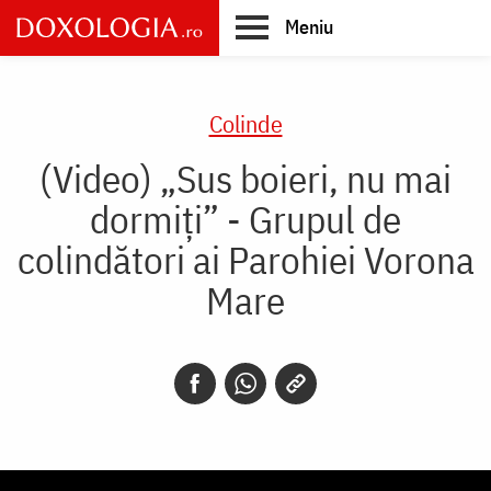
Skip
Meniu
to
main
Main
content
navigation
Colinde
(Video) „Sus boieri, nu mai
dormiți” - Grupul de
colindători ai Parohiei Vorona
Mare