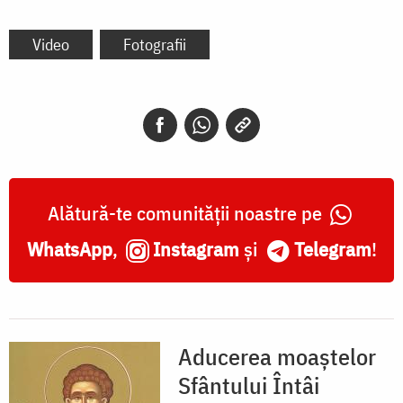
Video
Fotografii
Alătură-te comunității noastre pe
WhatsApp
,
Instagram
și
Telegram
!
Aducerea moaștelor
Sfântului Întâi