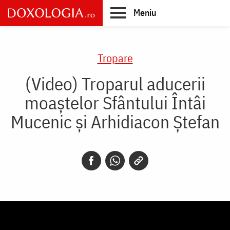
Skip
Meniu
to
main
Main
content
navigation
Tropare
(Video) Troparul aducerii
moaștelor Sfântului Întâi
Mucenic și Arhidiacon Ștefan