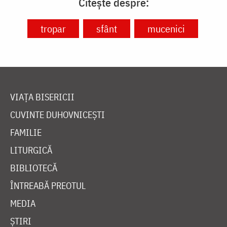
Citește despre:
tropar
sfânt
mucenici
VIAȚA BISERICII
CUVINTE DUHOVNICEȘTI
FAMILIE
LITURGICĂ
BIBLIOTECĂ
ÎNTREABĂ PREOTUL
MEDIA
ȘTIRI