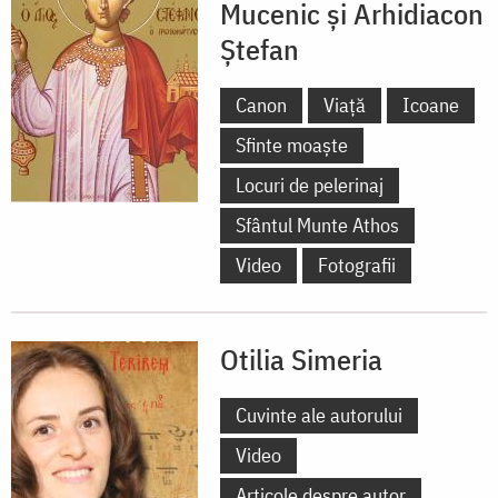
Mucenic și Arhidiacon
Ștefan
Canon
Viață
Icoane
Sfinte moaște
Locuri de pelerinaj
Sfântul Munte Athos
Video
Fotografii
Otilia Simeria
Cuvinte ale autorului
Video
Articole despre autor