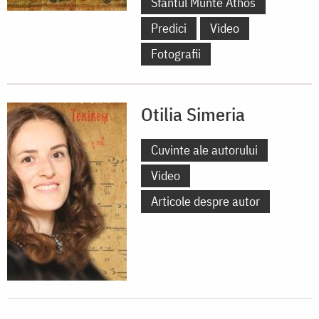
Sfântul Munte Athos
Predici
Video
Fotografii
Otilia Simeria
Cuvinte ale autorului
Video
Articole despre autor