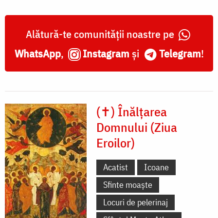
Alătură-te comunității noastre pe
WhatsApp
,
Instagram
și
Telegram
!
(✝) Înălțarea
Domnului (Ziua
Eroilor)
Acatist
Icoane
Sfinte moaște
Locuri de pelerinaj