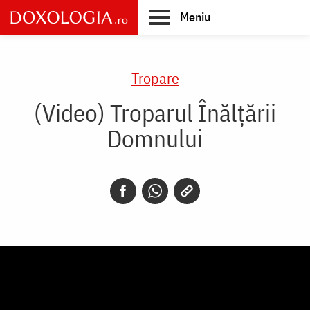
Skip
Meniu
to
main
Main
content
navigation
Tropare
(Video) Troparul Înălțării
Domnului