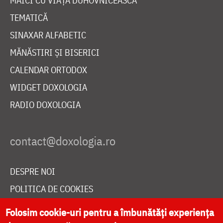
MAICI CU VIAȚĂ DUHOVNICEASCĂ
TEMATICĂ
SINAXAR ALFABETIC
MĂNĂSTIRI ȘI BISERICI
CALENDAR ORTODOX
WIDGET DOXOLOGIA
RADIO DOXOLOGIA
DESPRE NOI
POLITICA DE COOKIES
DONEAZĂ ONLINE PENTRU CATEDRALA NAȚIONALĂ
Folosim cookie-uri pentru a îmbunătăți experiența