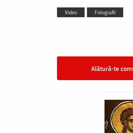
Video
Fotografii
Alătură-te comu