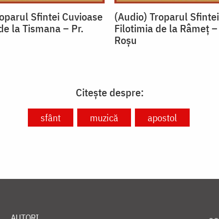
oparul Sfintei Cuvioase
(Audio) Troparul Sfinte
de la Tismana – Pr.
Filotimia de la Râmeț –
u
Roșu
Citește despre:
sfânt
muzică
apostol
AUTORI