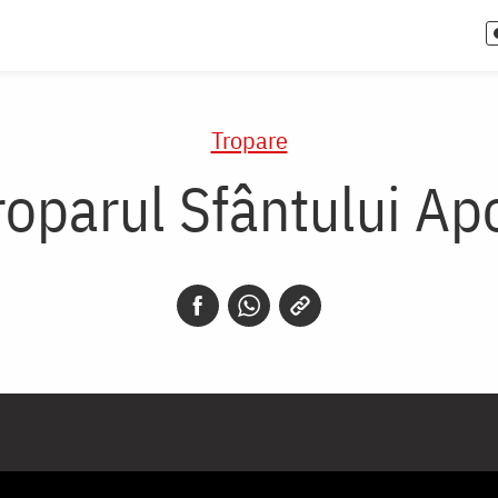
Tropare
roparul Sfântului Ap