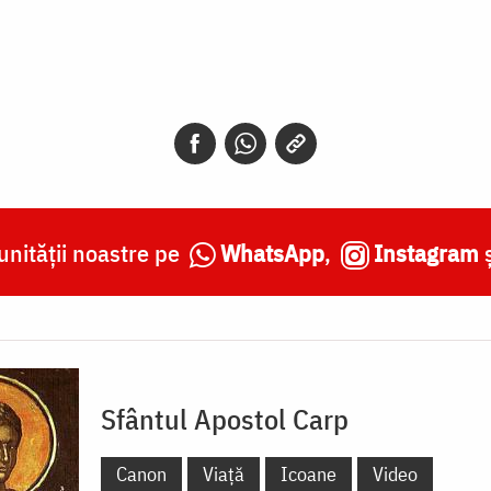
nității noastre pe
WhatsApp
,
Instagram
Sfântul Apostol Carp
Canon
Viață
Icoane
Video