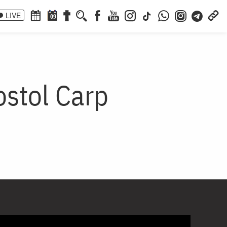
LIVE
09
ostol Carp