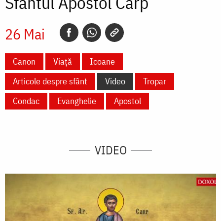
Sfântul Apostol Carp
26 Mai
Canon
Viață
Icoane
Articole despre sfânt
Video
Tropar
Condac
Evanghelie
Apostol
VIDEO