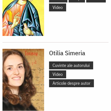
Video
Otilia Simeria
Cuvinte ale autorului
Video
Articole despre autor