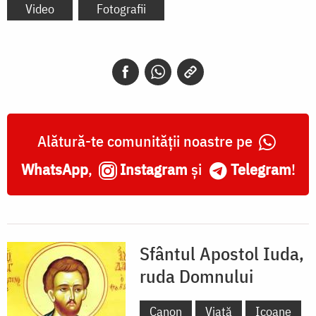
Video
Fotografii
Alătură-te comunității noastre pe
WhatsApp
,
Instagram
și
Telegram
!
Sfântul Apostol Iuda,
ruda Domnului
Canon
Viață
Icoane