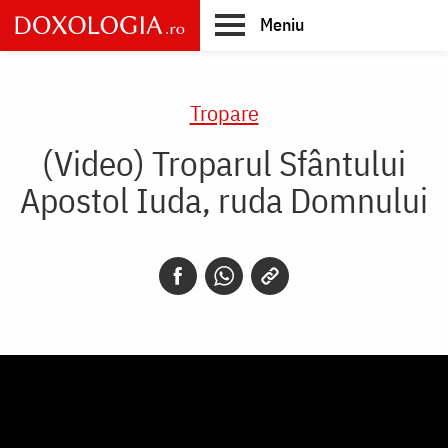
Skip
Meniu
to
main
Main
content
navigation
Tropare
(Video) Troparul Sfântului
Apostol Iuda, ruda Domnului