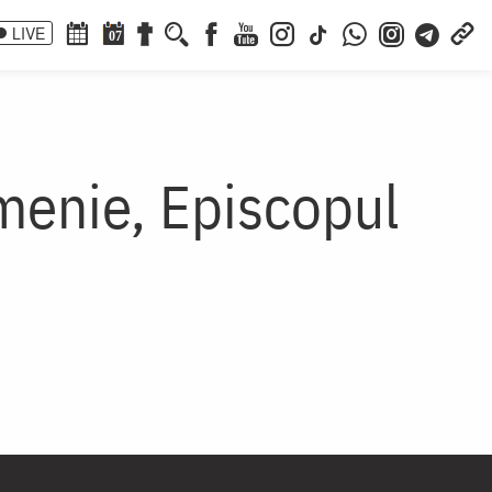
LIVE
07
umenie, Episcopul