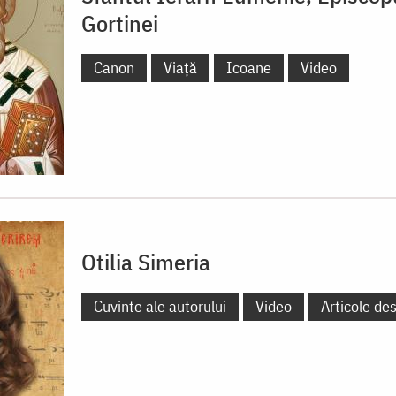
Gortinei
Canon
Viață
Icoane
Video
Otilia Simeria
Cuvinte ale autorului
Video
Articole de