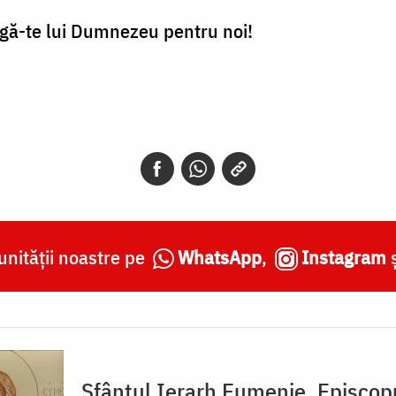
agă-te lui Dumnezeu pentru noi!
nității noastre pe
WhatsApp
,
Instagram
Sfântul Ierarh Eumenie, Episcop