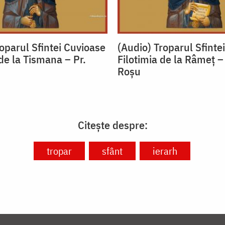
oparul Sfintei Cuvioase
(Audio) Troparul Sfinte
de la Tismana – Pr.
Filotimia de la Râmeț –
u
Roșu
Citește despre:
tropar
sfânt
ierarh