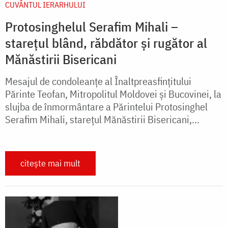
CUVÂNTUL IERARHULUI
Protosinghelul Serafim Mihali –
starețul blând, răbdător și rugător al
Mănăstirii Bisericani
Mesajul de condoleanțe al Înaltpreasfințitului
Părinte Teofan, Mitropolitul Moldovei și Bucovinei, la
slujba de înmormântare a Părintelui Protosinghel
Serafim Mihali, starețul Mănăstirii Bisericani,...
citește mai mult