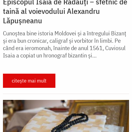
Episcopul Isaia de Rădăuți – sfetnic de
taină al voievodului Alexandru
Lăpușneanu
Cunoștea bine istoria Moldovei și a întregului Bizanț
și era bun cronicar, caligraf și vorbitor în limbi. Pe
când era ieromonah, înainte de anul 1561, Cuviosul
Isaia a copiat un hronograf bizantin și...
citește mai mult