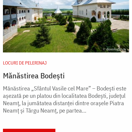
LOCURI DE PELERINAJ
Mănăstirea Bodești
Mănăstirea „Sfântul Vasile cel Mare” – Bodeşti este
aşezată pe un platou din localitatea Bodeşti, judeţul
Neamţ, la jumătatea distanţei dintre oraşele Piatra
Neamţ şi Târgu Neamţ, pe partea...