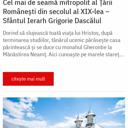
Cel mai de seamă mitropolit al Țării
Românești din secolul al XIX-lea –
Sfântul Ierarh Grigorie Dascălul
Dorind să slujească toată viaţa lui Hristos, după
terminarea studiilor, tânărul ucenic părăseşte casa
părintească şi se duce cu monahul Gherontie la
Mănăstirea Neamţ. Aici cunoaşte pe marele stareţ...
citește mai mult