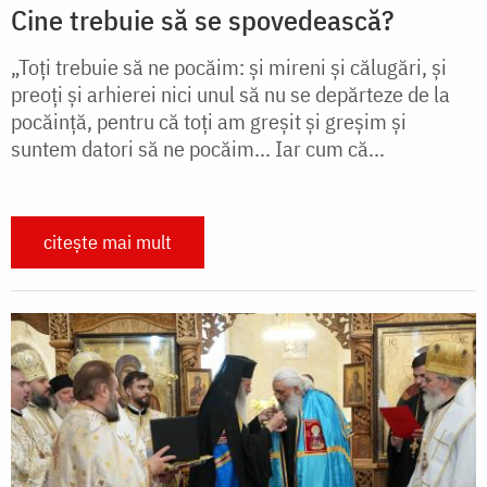
Cine trebuie să se spovedească?
„Toţi trebuie să ne pocăim: şi mireni şi călugări, şi
preoţi şi arhierei nici unul să nu se depărteze de la
pocăinţă, pentru că toţi am greşit şi greşim şi
suntem datori să ne pocăim... Iar cum că...
citește mai mult