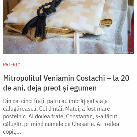
PATERIC
Mitropolitul Veniamin Costachi ‒ la 20
de ani, deja preot și egumen
Din cei cinci fraţi, patru au îmbrăţişat viaţa
călugărească. Cel dintâi, Matei, a fost mare
postelnic. Al doilea frate, Constantin, s-a făcut
călugăr, primind numele de Chesarie. Al treilea
copil,...