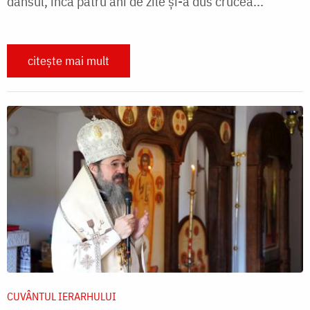
dânsul, încă patru ani de zile și-a dus crucea...
citește mai mult
CUVÂNTUL IERARHULUI