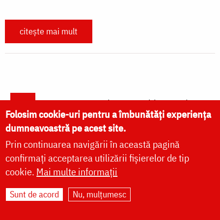
citește mai mult
Paginare
Current page
1
Next page
Următoarea pagină
Last page
Ultima pagină »
Folosim cookie-uri pentru a îmbunătăți experiența
dumneavoastră pe acest site.
Prin continuarea navigării în această pagină
confirmați acceptarea utilizării fișierelor de tip
cookie.
Mai multe informații
Sunt de acord
Nu, mulțumesc
VIAȚA BISERICII
CUVINTE DUHOVNICEȘTI