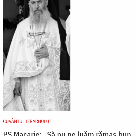
CUVÂNTUL IERARHULUI
PS Macarie: „Să nu ne luăm rămas bun