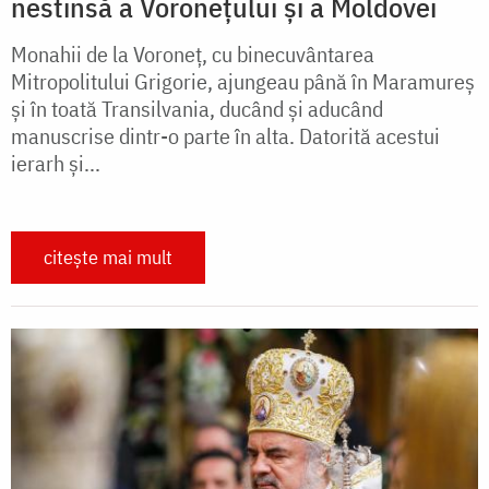
nestinsă a Voronețului și a Moldovei
Monahii de la Voroneţ, cu binecuvântarea
Mitropolitului Grigorie, ajungeau până în Maramureş
şi în toată Transilvania, ducând şi aducând
manuscrise dintr-o parte în alta. Datorită acestui
ierarh şi...
citește mai mult