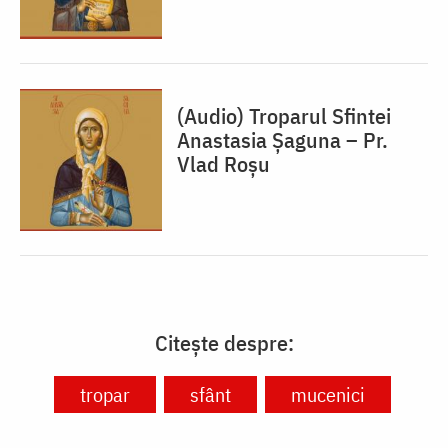
(Audio) Troparul Sfintei
Anastasia Șaguna – Pr.
Vlad Roșu
Citește despre:
tropar
sfânt
mucenici