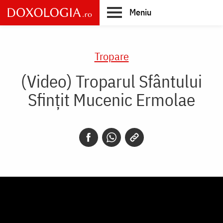
Skip
Meniu
to
main
Main
content
navigation
Tropare
(Video) Troparul Sfântului
Sfințit Mucenic Ermolae