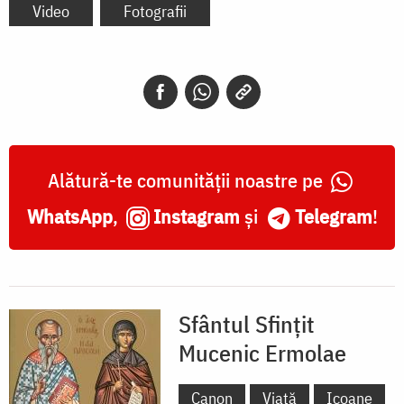
Video
Fotografii
Alătură-te comunității noastre pe
WhatsApp
,
Instagram
și
Telegram
!
Sfântul Sfințit
Mucenic Ermolae
Canon
Viață
Icoane