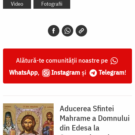
Video
Fotografii
Alătură-te comunității noastre pe
WhatsApp
,
Instagram
și
Telegram
!
Aducerea Sfintei
Mahrame a Domnului
din Edesa la