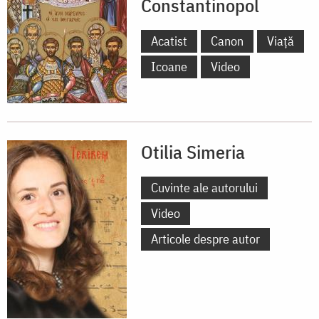
Constantinopol
Acatist
Canon
Viață
Icoane
Video
Otilia Simeria
Cuvinte ale autorului
Video
Articole despre autor