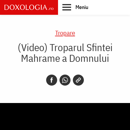
Skip
Meniu
to
main
Main
content
navigation
Tropare
(Video) Troparul Sfintei
Mahrame a Domnului