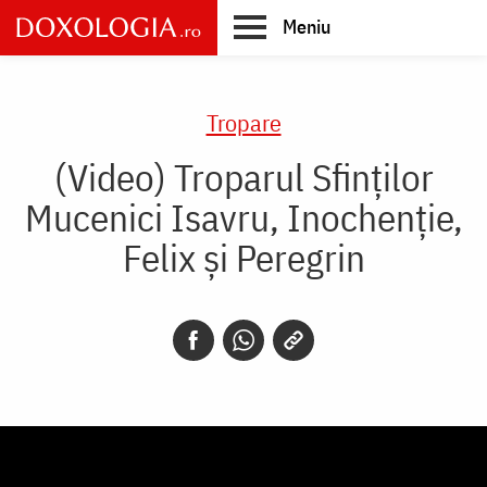
Skip
Meniu
to
main
Main
content
navigation
Tropare
(Video) Troparul Sfinților
Mucenici Isavru, Inochenție,
Felix și Peregrin