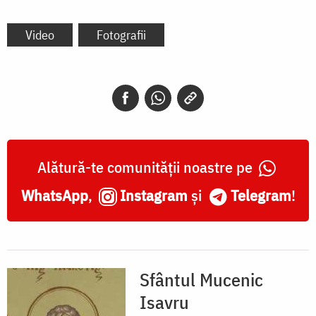
Video
Fotografii
Alătură-te comunității noastre pe
WhatsApp
,
Instagram
și
Telegram
!
Sfântul Mucenic
Isavru