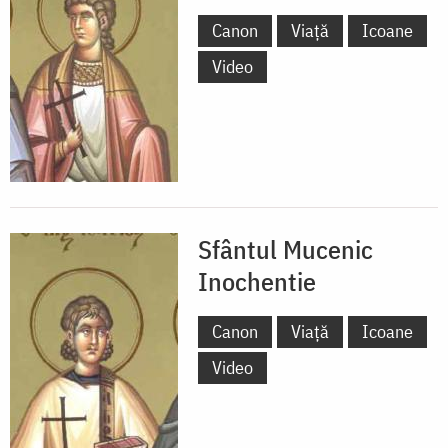
Canon
Viață
Icoane
Video
Sfântul Mucenic
Inochentie
Canon
Viață
Icoane
Video