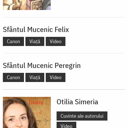
Sfântul Mucenic Felix
Canon
Viață
Video
Sfântul Mucenic Peregrin
Canon
Viață
Video
Otilia Simeria
Cuvinte ale autorului
Video