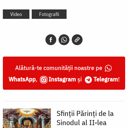
Video
Fotografii
Alătură-te comunității noastre pe
WhatsApp
,
Instagram
și
Telegram
!
Sfinții Părinți de la
Sinodul al II-lea