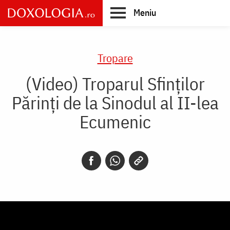
Skip
Meniu
to
main
Main
content
navigation
Tropare
(Video) Troparul Sfinților
Părinți de la Sinodul al II-lea
Ecumenic