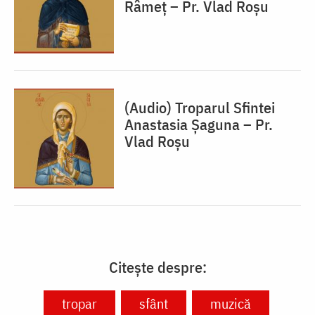
Râmeț – Pr. Vlad Roșu
(Audio) Troparul Sfintei
Anastasia Șaguna – Pr.
Vlad Roșu
Citește despre:
tropar
sfânt
muzică