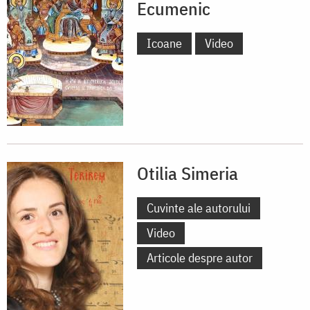
Ecumenic
Icoane
Video
Otilia Simeria
Cuvinte ale autorului
Video
Articole despre autor