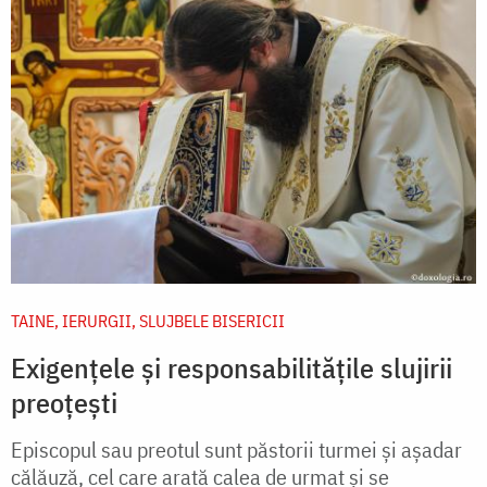
TAINE, IERURGII, SLUJBELE BISERICII
Exigențele și responsabilitățile slujirii
preoțești
Episcopul sau preotul sunt păstorii turmei și așadar
călăuză, cel care arată calea de urmat și se