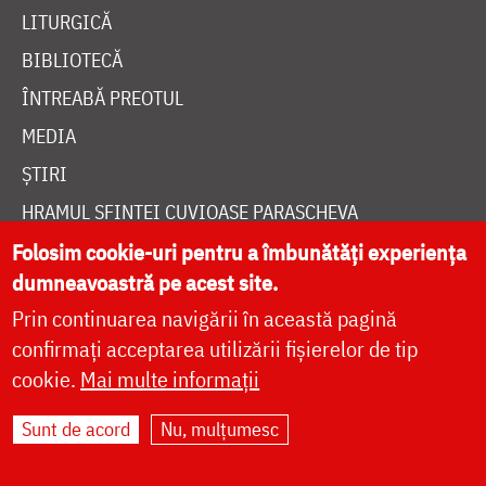
LITURGICĂ
BIBLIOTECĂ
ÎNTREABĂ PREOTUL
MEDIA
ȘTIRI
HRAMUL SFINTEI CUVIOASE PARASCHEVA
Folosim cookie-uri pentru a îmbunătăți experiența
dumneavoastră pe acest site.
AUTORI
Prin continuarea navigării în această pagină
PĂRINȚI DUHOVNICEȘTI
confirmați acceptarea utilizării fișierelor de tip
MAICI CU VIAȚĂ DUHOVNICEASCĂ
cookie.
Mai multe informații
TEMATICĂ
Sunt de acord
Nu, mulțumesc
SINAXAR ALFABETIC
MĂNĂSTIRI ȘI BISERICI