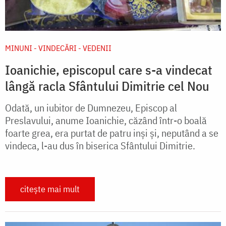
MINUNI - VINDECĂRI - VEDENII
Ioanichie, episcopul care s-a vindecat
lângă racla Sfântului Dimitrie cel Nou
Odată, un iubitor de Dumnezeu, Episcop al
Preslavului, anume Ioanichie, căzând într-o boală
foarte grea, era purtat de patru inşi şi, neputând a se
vindeca, l-au dus în biserica Sfântului Dimitrie.
citește mai mult