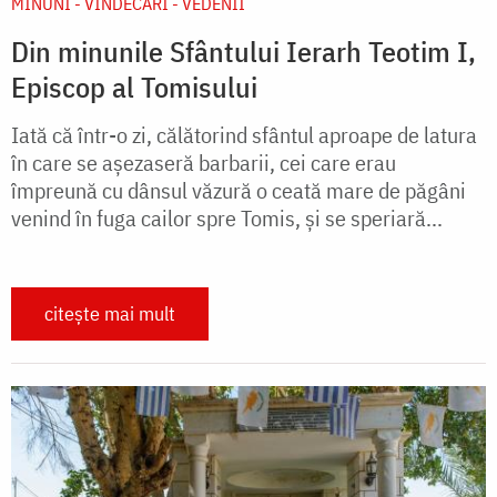
MINUNI - VINDECĂRI - VEDENII
Din minunile Sfântului Ierarh Teotim I,
Episcop al Tomisului
Iată că într-o zi, călătorind sfântul aproape de latura
în care se aşezaseră barbarii, cei care erau
împreună cu dânsul văzură o ceată mare de păgâni
venind în fuga cailor spre Tomis, şi se speriară...
citește mai mult