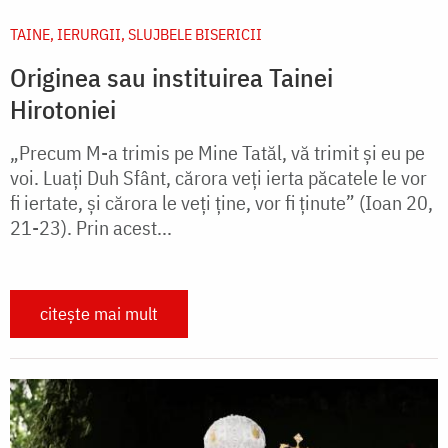
TAINE, IERURGII, SLUJBELE BISERICII
Originea sau instituirea Tainei
Hirotoniei
„Precum M-a trimis pe Mine Tatăl, vă trimit și eu pe
voi. Luați Duh Sfânt, cărora veți ierta păcatele le vor
fi iertate, și cărora le veți ține, vor fi ținute” (Ioan 20,
21-23). Prin acest...
citește mai mult