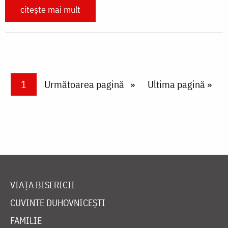
citește mai mult
Paginare
Current page
1
Next page
Următoarea pagină
Last page
Ultima pagină »
VIAȚA BISERICII
CUVINTE DUHOVNICEȘTI
FAMILIE