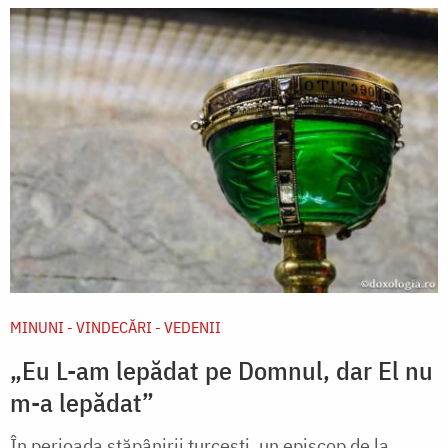
MINUNI - VINDECĂRI - VEDENII
„Eu L-am lepădat pe Domnul, dar El nu
m-a lepădat”
În perioada stăpânirii turcești, un episcop de la