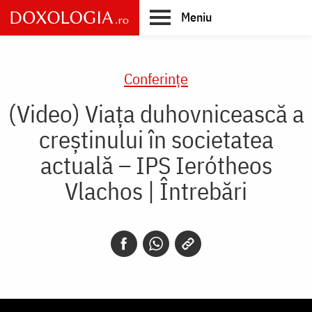
Skip
Meniu
to
main
Main
content
navigation
Conferințe
(Video) Viața duhovnicească a
creștinului în societatea
actuală – IPS Ierótheos
Vlachos | Întrebări