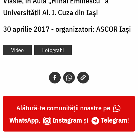
Vlasie, în Aula „Mihai Eminescu” a
Universității Al. I. Cuza din Iaşi
30 aprilie 2017 - organizatori: ASCOR Iași
Video
Fotografii
Alătură-te comunității noastre pe
WhatsApp
,
Instagram
și
Telegram
!