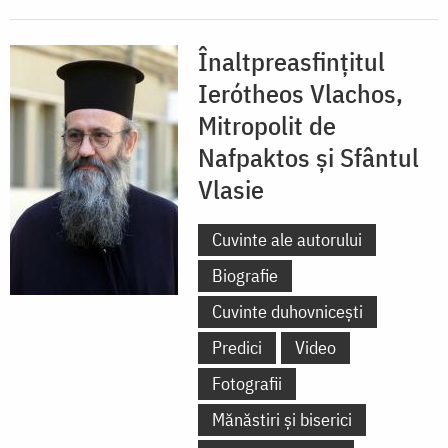
Înaltpreasfințitul
Ierótheos Vlachos,
Mitropolit de
Nafpaktos și Sfântul
Vlasie
Cuvinte ale autorului
Biografie
Cuvinte duhovnicești
Predici
Video
Fotografii
Mănăstiri și biserici