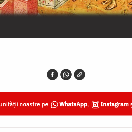
nității noastre pe
WhatsApp
,
Instagram