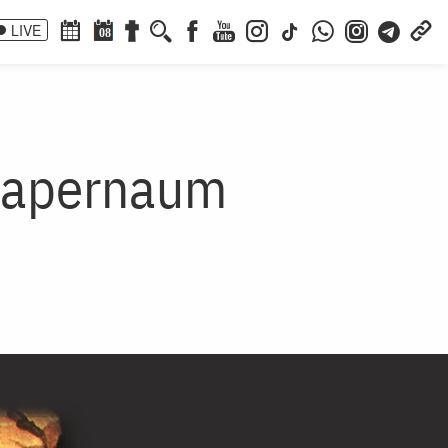
LIVE
08
 Capernaum