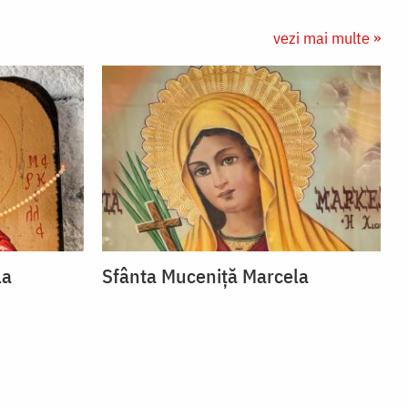
vezi mai multe »
la
Sfânta Muceniță Marcela