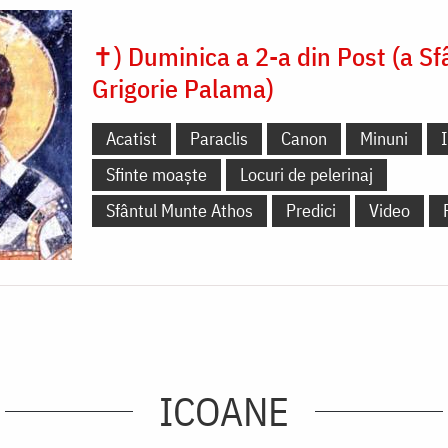
✝) Duminica a 2-a din Post (a Sf
Grigorie Palama)
Acatist
Paraclis
Canon
Minuni
Sfinte moaște
Locuri de pelerinaj
Sfântul Munte Athos
Predici
Video
ICOANE