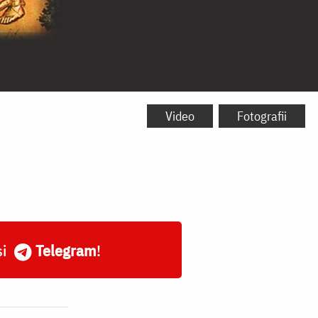
Video
Fotografii
și
Telegram
!