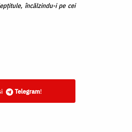
pţitule, încălzindu-i pe cei
și
Telegram
!