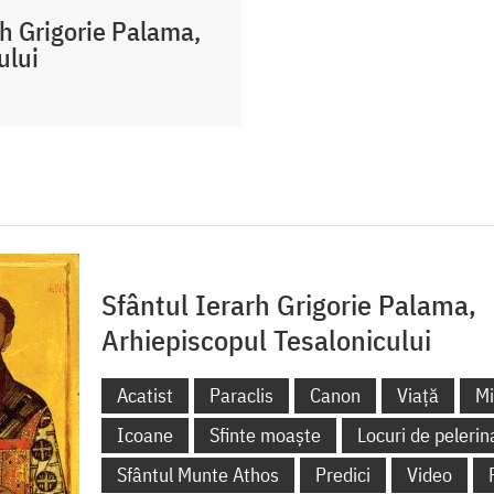
rh Grigorie Palama,
ului
Sfântul Ierarh Grigorie Palama,
Arhiepiscopul Tesalonicului
Acatist
Paraclis
Canon
Viață
Mi
Icoane
Sfinte moaște
Locuri de pelerin
Sfântul Munte Athos
Predici
Video