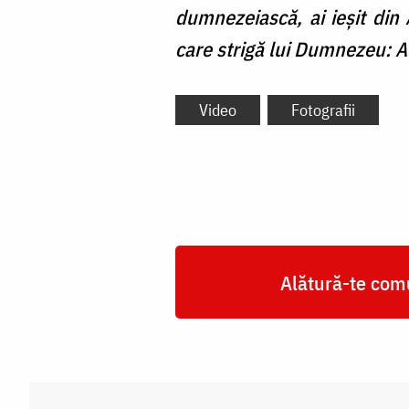
dumnezeiască, ai ieşit din 
care strigă lui Dumnezeu: Al
Video
Fotografii
Alătură-te comu