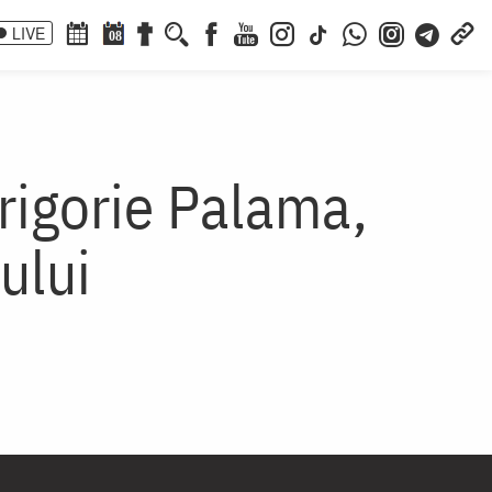
LIVE
08
Grigorie Palama,
ului