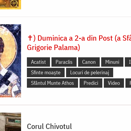
✝) Duminica a 2-a din Post (a Sf
Grigorie Palama)
Acatist
Paraclis
Canon
Minuni
Sfinte moaște
Locuri de pelerinaj
Sfântul Munte Athos
Predici
Video
Corul Chivotul