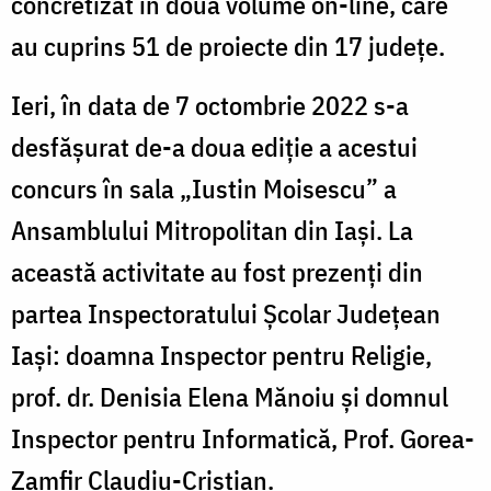
concretizat în două volume on-line, care
l
au cuprins 51 de proiecte din 17 județe.
l
I
Ieri, în data de 7 octombrie 2022 s-a
desfășurat de-a doua ediție a acestui
concurs în sala „Iustin Moisescu” a
Ansamblului Mitropolitan din Iași. La
această activitate au fost prezenți din
partea Inspectoratului Școlar Județean
Iași: doamna Inspector pentru Religie,
prof. dr. Denisia Elena Mănoiu și domnul
Inspector pentru Informatică, Prof. Gorea-
Zamfir Claudiu-Cristian.