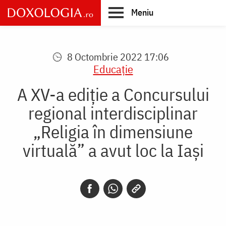
Skip
Meniu
to
main
Main
content
navigation
8 Octombrie 2022 17:06
Educaţie
A XV-a ediție a Concursului
regional interdisciplinar
„Religia în dimensiune
virtuală” a avut loc la Iași