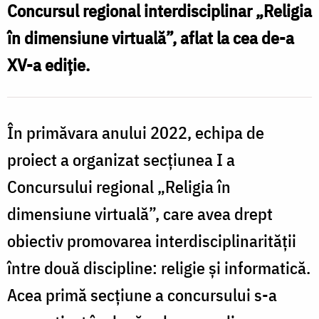
Concursul regional interdisciplinar „Religia
„Religia
în dimensiune virtuală”, aflat la cea de-a
în
e
XV-a ediție.
dimensiune
virtuală”
a
r
În primăvara anului 2022, echipa de
avut
i
proiect a organizat secțiunea I a
loc
„
Concursului regional „Religia în
la
î
dimensiune virtuală”, care avea drept
Iași
obiectiv promovarea interdisciplinarității
v
între două discipline: religie și informatică.
Acea primă secțiune a concursului s-a
a