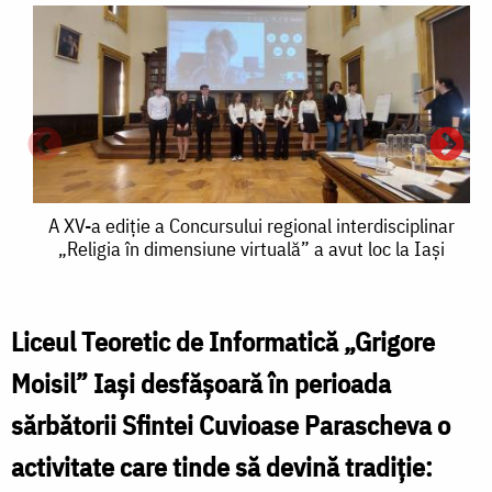
A
A XV-a ediție a Concursului regional interdisciplinar
„Religia în dimensiune virtuală” a avut loc la Iași
XV-
a
ediție
Liceul Teoretic de Informatică „Grigore
a
Moisil” Iași desfășoară în perioada
Concursului
sărbătorii Sfintei Cuvioase Parascheva o
regional
activitate care tinde să devină tradiție:
interdisciplinar