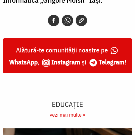
Alătură-te comunității noastre pe
WhatsApp
,
Instagram
și
Telegram
!
EDUCAŢIE
vezi mai multe »