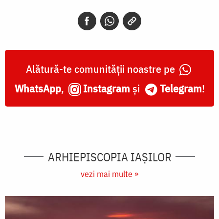
Alătură-te comunității noastre pe
WhatsApp
,
Instagram
și
Telegram
!
ARHIEPISCOPIA IAŞILOR
vezi mai multe »