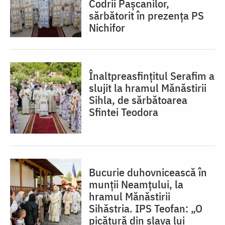
Codrii Pașcanilor,
sărbătorit în prezența PS
Nichifor
Înaltpreasfințitul Serafim a
slujit la hramul Mănăstirii
Sihla, de sărbătoarea
Sfintei Teodora
Bucurie duhovnicească în
munții Neamțului, la
hramul Mănăstirii
Sihăstria. IPS Teofan: „O
picătură din slava lui