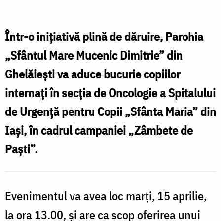
de
Paști”
–
Într-o inițiativă plină de dăruire, Parohia
Daruri
„Sfântul Mare Mucenic Dimitrie” din
și
Ghelăiești va aduce bucurie copiilor
speranță
internați în secția de Oncologie a Spitalului
pentru
de Urgență pentru Copii „Sfânta Maria” din
copiii
Iași, în cadrul campaniei „Zâmbete de
de
Paști”.
la
Oncologie
Evenimentul va avea loc marți, 15 aprilie,
la ora 13.00, și are ca scop oferirea unui