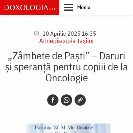
Skip
Meniu
to
main
Main
content
navigation
10 Aprilie 2025 16:35
Arhiepiscopia Iaşilor
„Zâmbete de Paști” – Daruri
și speranță pentru copiii de la
Oncologie