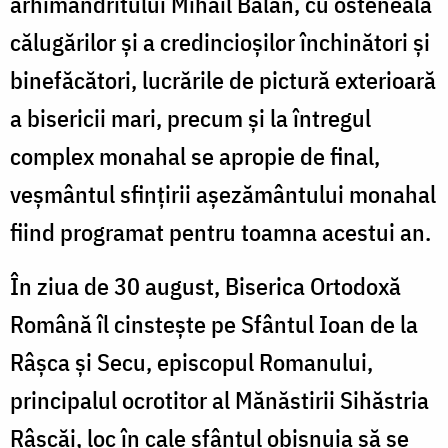
arhimandritului Mihail Bălan, cu osteneala
călugărilor și a credincioșilor închinători și
binefăcători, lucrările de pictură exterioară
a bisericii mari, precum și la întregul
complex monahal se apropie de final,
veșmântul sfințirii așezământului monahal
fiind programat pentru toamna acestui an.
În ziua de 30 august, Biserica Ortodoxă
Română îl cinstește pe Sfântul Ioan de la
Râșca și Secu, episcopul Romanului,
principalul ocrotitor al Mănăstirii Sihăstria
Râșcăi, loc în cale sfântul obișnuia să se