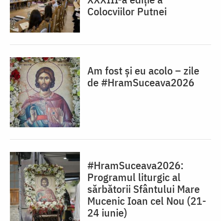
Colocviilor Putnei
Am fost și eu acolo – zile
de #HramSuceava2026
#HramSuceava2026:
Programul liturgic al
sărbătorii Sfântului Mare
Mucenic Ioan cel Nou (21-
24 iunie)