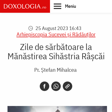
Skip
Meniu
to
main
Main
content
navigation
25 August 2023 16:43
Arhiepiscopia Sucevei şi Rădăuţilor
Zile de sărbătoare la
Mănăstirea Sihăstria Râșcăi
Pr. Ștefan Mihalcea