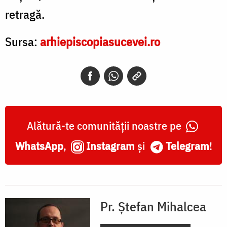
retragă.
Sursa:
arhiepiscopiasucevei.ro
Alătură-te comunității noastre pe
WhatsApp
,
Instagram
și
Telegram
!
Pr. Ștefan Mihalcea