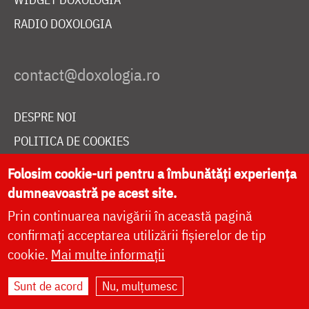
RADIO DOXOLOGIA
DESPRE NOI
POLITICA DE COOKIES
DONEAZĂ ONLINE PENTRU CATEDRALA NAȚIONALĂ
Folosim cookie-uri pentru a îmbunătăți experiența
dumneavoastră pe acest site.
Prin continuarea navigării în această pagină
LIVE
confirmați acceptarea utilizării fișierelor de tip
cookie.
Mai multe informații
Site dezvoltat de
DOXOLOGIA MEDIA
,
Sunt de acord
Nu, mulțumesc
Arhiepiscopia Iașilor | ©
doxologia.ro