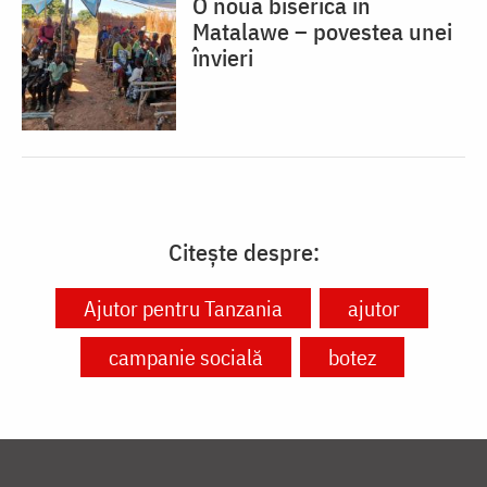
O nouă biserică în
Matalawe – povestea unei
învieri
Citește despre:
Ajutor pentru Tanzania
ajutor
campanie socială
botez