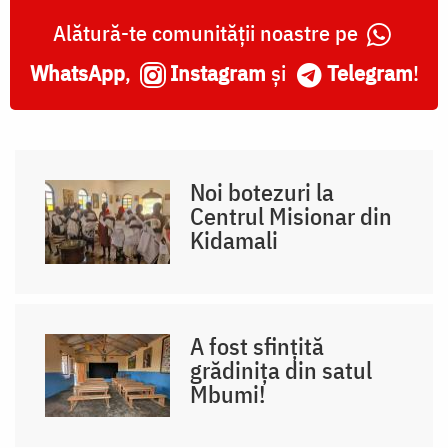
Alătură-te comunității noastre pe
WhatsApp
,
Instagram
și
Telegram
!
Noi botezuri la
Centrul Misionar din
Kidamali
A fost sfințită
grădinița din satul
Mbumi!