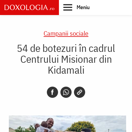
Skip
Meniu
to
main
Main
content
navigation
Campanii sociale
54 de botezuri în cadrul
Centrului Misionar din
Kidamali