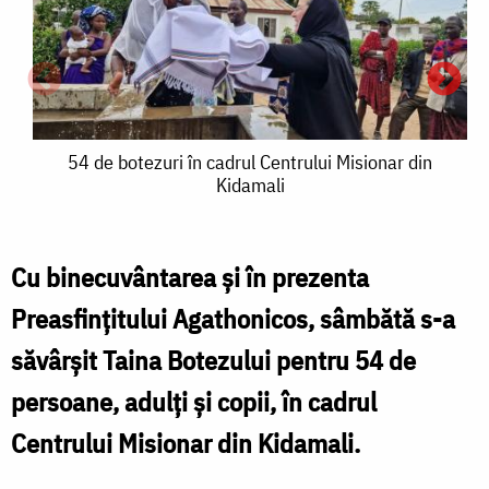
54
54 de botezuri în cadrul Centrului Misionar din
Kidamali
de
botezuri
b
în
Cu binecuvântarea şi în prezenta
î
cadrul
Preasfințitului Agathonicos, sâmbătă s-a
c
Centrului
săvârşit Taina Botezului pentru 54 de
C
Misionar
persoane, adulți şi copii, în cadrul
M
din
d
Centrului Misionar din Kidamali.
Kidamali