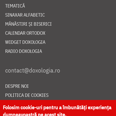
TEMATICĂ
SINAXAR ALFABETIC
MĂNĂSTIRI ȘI BISERICI
CALENDAR ORTODOX
WIDGET DOXOLOGIA
RADIO DOXOLOGIA
DESPRE NOI
POLITICA DE COOKIES
DONEAZĂ ONLINE PENTRU CATEDRALA NAȚIONALĂ
Folosim cookie-uri pentru a îmbunătăți experiența
dumneavoastră pe acest site.