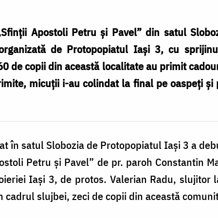
Sfinţii Apostoli Petru şi Pavel” din satul Sloboz
organizată de Protopopiatul Iaşi 3, cu sprijinu
60 de copii din această localitate au primit cadouri
mite, micuţii i-au colindat la final pe oaspeţi şi p
t în satul Slobozia de Protopopiatul Iaşi 3 a debut
Apostoli Petru şi Pavel” de pr. paroh Constantin M
ieriei Iaşi 3, de protos. Valerian Radu, slujitor 
În cadrul slujbei, zeci de copii din această comuni