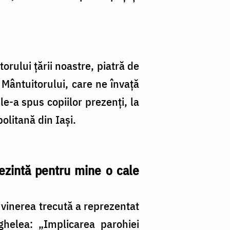
itorului ţării noastre, piatră de
 Mântuitorului, care ne învaţă
le-a spus copiilor prezenţi, la
politană din Iaşi.
rezintă pentru mine o cale
e vinerea trecută a reprezentat
helea: „Implicarea parohiei