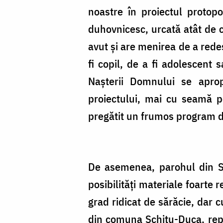
noastre în proiectul protopo
duhovnicesc, urcată atât de cop
avut şi are menirea de a redes
fi copil, de a fi adolescen
Naşterii Domnului se aprop
proiectului, mai cu seamă pe
pregătit un frumos program de
De asemenea, parohul din Slob
posibilităţi materiale foarte
grad ridicat de sărăcie, dar
din comuna Schitu-Duca, repr