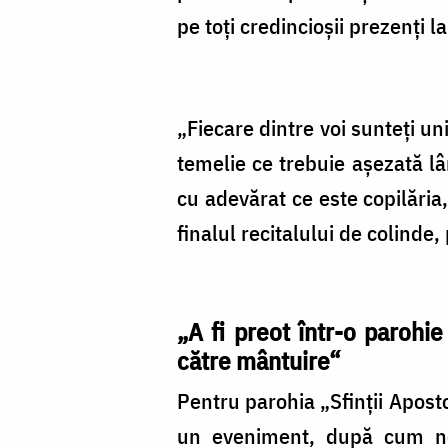
pe toţi credincioşii prezenţi la
„Fiecare dintre voi sunteţi unic
temelie ce trebuie aşezată lâ
cu adevărat ce este copilăria,
finalul recitalului de colinde,
„A fi preot într-o parohi
către mântuire“
Pentru parohia „Sfinţii Aposto
un eveniment, după cum ne-