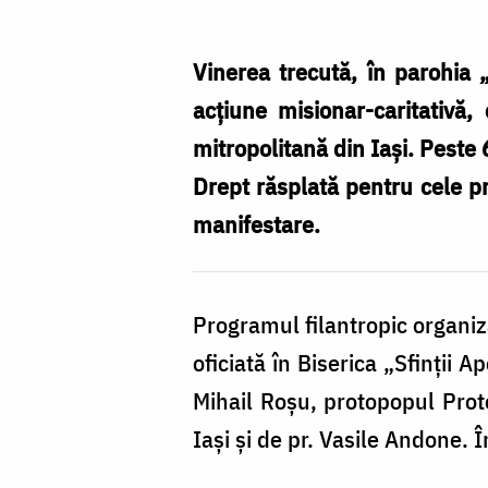
Rusu
Vinerea trecută, în parohia „
acţiune misionar-caritativă, 
mitropolitană din Iaşi. Peste 
Drept răsplată pentru cele pri
manifestare.
Programul filantropic organiza
oficiată în Biserica „Sfinţii 
Mihail Roşu, protopopul Proto
Iaşi şi de pr. Vasile Andone. 