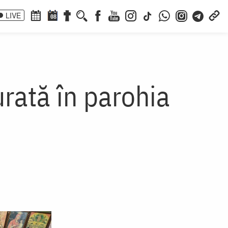
LIVE
08
rată în parohia