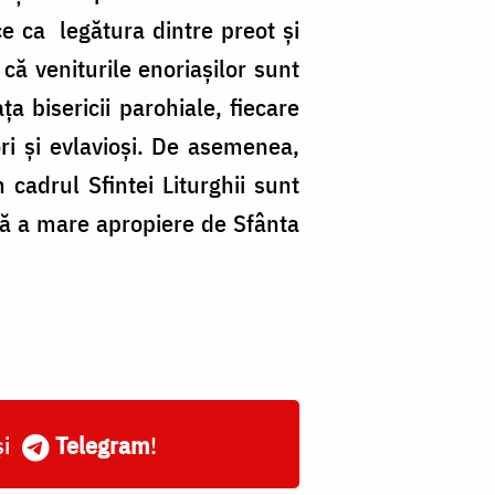
ce ca legătura dintre preot şi
 că veniturile enoriaşilor sunt
ţa bisericii parohiale, fiecare
ori şi evlavioşi. De asemenea,
 cadrul Sfintei Liturghii sunt
tă a mare apropiere de Sfânta
și
Telegram
!