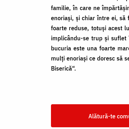
familie, în care ne împărtăşi
enoriaşi, şi chiar între ei, s
foarte reduse, totuşi acest lu
implicându-se trup şi suflet 
bucuria este una foarte mare 
mulţi enoriaşi ce doresc să 
Biserică“.
Alătură-te comu