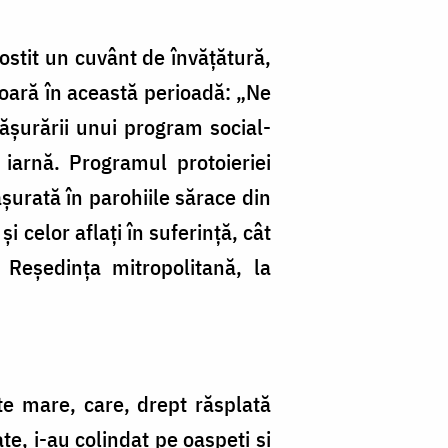
rostit un cuvânt de învăţătură,
ăşoară în această perioadă: „Ne
ăşurării unui program social-
e iarnă. Programul protoieriei
şurată în parohiile sărace din
i celor aflaţi în suferinţă, cât
a Reşedinţa mitropolitană, la
te mare, care, drept răsplată
te, i-au colindat pe oaspeţi şi