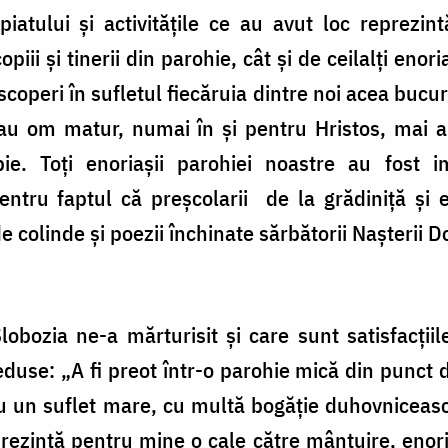
piatului şi activităţile ce au avut loc reprezin
iii şi tinerii din parohie, cât şi de ceilalţi enor
coperi în sufletul fiecăruia dintre noi acea bucur
t sau om matur, numai în şi pentru Hristos, mai
ie. Toţi enoriaşii parohiei noastre au fost i
ntru faptul că preşcolarii de la grădiniţă şi e
 colinde şi poezii închinate sărbătorii Naşterii 
ozia ne-a mărturisit şi care sunt satisfacţiile
 reduse: „A fi preot într-o parohie mică din punct
 cu un suflet mare, cu multă bogăţie duhovniceas
ezintă pentru mine o cale către mântuire, enori