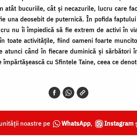
m atât bucuriile, cât şi necazurile, lucru care fa
ă fie una deosebit de puternică. În pofida faptului
cru nu îi împiedică să fie extrem de activi în via
în toate activităţile, fiind oameni foarte muncit
atunci când în fiecare duminică şi sărbători în
se împărtăşească cu Sfintele Taine, ceea ce deno
nității noastre pe
WhatsApp
,
Instagram