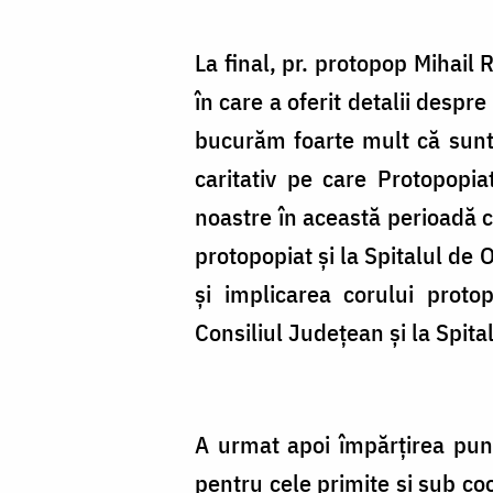
La final, pr. protopop Mihail 
în care a oferit detalii despr
bucurăm foarte mult că sunte
caritativ pe care Protopopiat
noastre în această perioadă c
protopopiat şi la Spitalul de O
şi implicarea corului protop
Consiliul Judeţean şi la Spita
A urmat apoi împărţirea pung
pentru cele primite şi sub coo