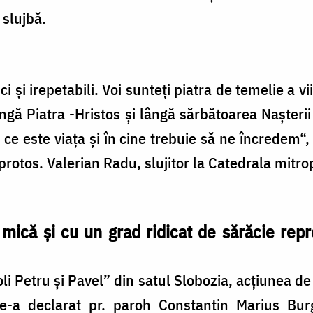
 slujbă.
i şi irepetabili. Voi sunteţi piatra de temelie a vi
ngă Piatra -Hristos şi lângă sărbătoarea Naşterii
 ce este viaţa şi în cine trebuie să ne încredem“, 
 protos. Valerian Radu, slujitor la Catedrala mitro
e mică şi cu un grad ridicat de sărăcie rep
li Petru şi Pavel” din satul Slobozia, acţiunea d
a declarat pr. paroh Constantin Marius Burg