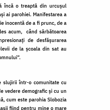
tă încă o treaptă din urcuşul
iaşi ai parohiei. Manifestarea a
ie inocentă de a fi prunc, de a
 ales acum, când sărbătoarea
mpresionaţi de desfăşurarea
levii de la şcoala din sat au
Domnului“.
 slujirii într-o comunitate cu
 de vedere demografic şi cu un
că, cum este parohia Slobozia
aşii fiind pentru mine o mare