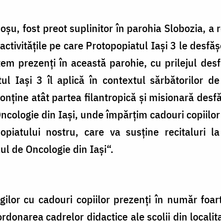
Roşu, fost preot suplinitor în parohia Slobozia, a 
e activităţile pe care Protopopiatul Iaşi 3 le desf
m prezenţi în această parohie, cu prilejul desf
ul Iaşi 3 îl aplică în contextul sărbătorilor d
onţine atât partea filantropică şi misionară desfă
ncologie din Iaşi, unde împărţim cadouri copiilor ş
opiatului nostru, care va susţine recitaluri l
lul de Oncologie din Iaşi“.
ilor cu cadouri copiilor prezenţi în număr foar
rdonarea cadrelor didactice ale şcolii din localita