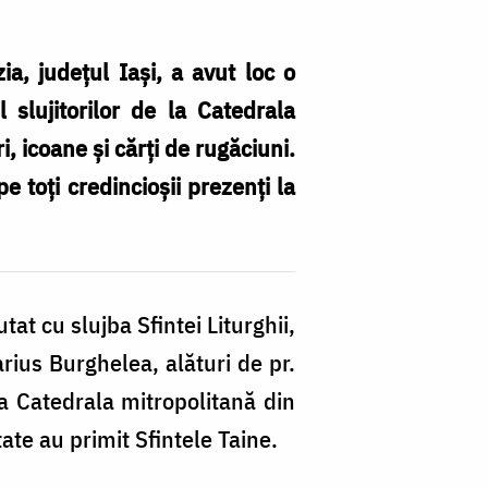
ia, judeţul Iaşi, a avut loc o
l slujitorilor de la Catedrala
, icoane şi cărţi de rugăciuni.
e toţi credincioşii prezenţi la
Ac
mi
ca
de
at cu slujba Sfintei Liturghii,
în
arius Burghelea, alături de pr.
pa
la Catedrala mitropolitană din
Sl
tate au primit Sfintele Taine.