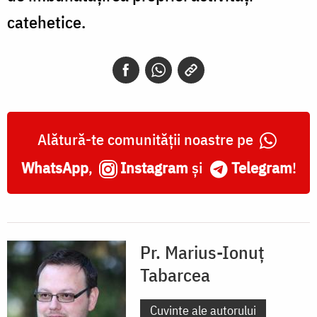
catehetice.
Alătură-te comunității noastre pe
WhatsApp
,
Instagram
și
Telegram
!
Pr. Marius-Ionuț
Tabarcea
Cuvinte ale autorului