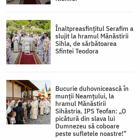
Înaltpreasfințitul Serafim a
slujit la hramul Mănăstirii
Sihla, de sărbătoarea
Sfintei Teodora
Bucurie duhovnicească în
munții Neamțului, la
hramul Mănăstirii
Sihăstria. IPS Teofan: „O
picătură din slava lui
Dumnezeu să coboare
peste sufletele noastre!”