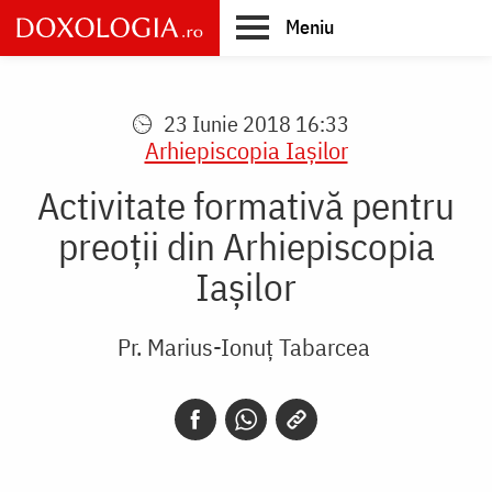
Skip
Meniu
to
main
Main
content
navigation
23 Iunie 2018 16:33
Arhiepiscopia Iaşilor
Activitate formativă pentru
preoţii din Arhiepiscopia
Iaşilor
Pr. Marius-Ionuț Tabarcea