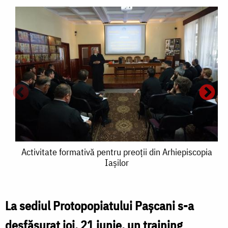
Activitate
Activitate formativă pentru preoţii din Arhiepiscopia
Iaşilor
formativă
pentru
preoţii
La sediul Protopopiatului Paşcani s-a
A
din
desfăşurat joi, 21 iunie, un training