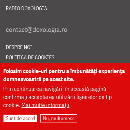
RADIO DOXOLOGIA
DESPRE NOI
POLITICA DE COOKIES
DONEAZĂ ONLINE PENTRU CATEDRALA NAȚIONALĂ
Folosim cookie-uri pentru a îmbunătăți experiența
dumneavoastră pe acest site.
Prin continuarea navigării în această pagină
LIVE
confirmați acceptarea utilizării fișierelor de tip
cookie.
Mai multe informații
Site dezvoltat de
DOXOLOGIA MEDIA
,
Sunt de acord
Nu, mulțumesc
Arhiepiscopia Iașilor | ©
doxologia.ro