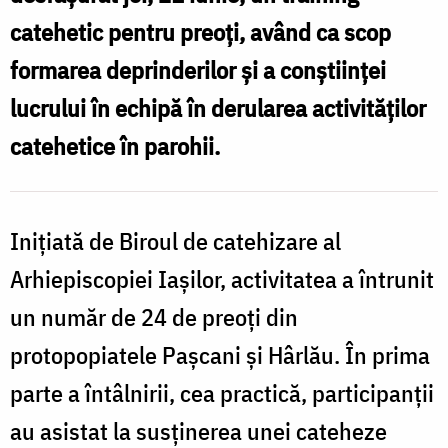
f
Arhiepiscopia
catehetic pentru preoţi, având ca scop
Iaşilor
formarea deprinderilor şi a conştiinţei
p
lucrului în echipă în derularea activităţilor
d
catehetice în parohii.
A
I
Iniţiată de Biroul de catehizare al
Arhiepiscopiei Iaşilor, activitatea a întrunit
un număr de 24 de preoţi din
protopopiatele Paşcani şi Hârlău. În prima
parte a întâlnirii, cea practică, participanţii
au asistat la susţinerea unei cateheze