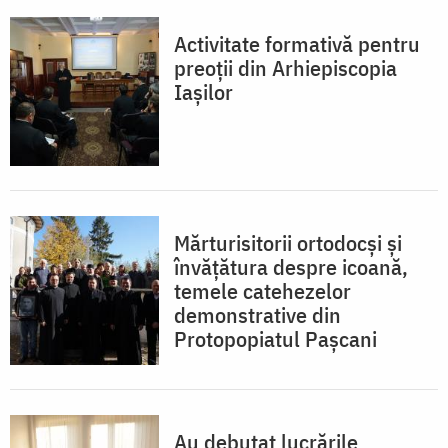
Activitate formativă pentru
preoţii din Arhiepiscopia
Iaşilor
Mărturisitorii ortodocşi şi
învăţătura despre icoană,
temele catehezelor
demonstrative din
Protopopiatul Paşcani
Au debutat lucrările