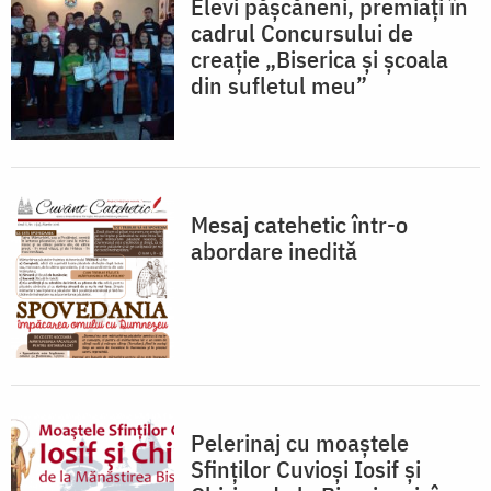
Elevi păşcăneni, premiați în
cadrul Concursului de
creaţie „Biserica şi şcoala
din sufletul meu”
Mesaj catehetic într-o
abordare inedită
Pelerinaj cu moaştele
Sfinţilor Cuvioşi Iosif şi