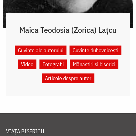
Maica Teodosia (Zorica) Lațcu
Cuvinte ale autorului
Cuvinte duhovnicești
Video
Fotografii
Mănăstiri și biserici
Articole despre autor
VIAȚA BISERICII