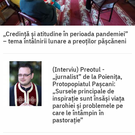
„Credinţă şi atitudine în perioada pandemiei”
– tema întâlnirii lunare a preoţilor păşcăneni
(Interviu) Preotul -
„jurnalist” de la Poienița,
Protopopiatul Pașcani:
„Sursele principale de
inspiraţie sunt însăşi viaţa
parohiei și problemele pe
care le întâmpin în
pastoraţie”