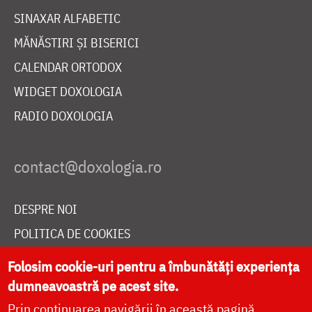
SINAXAR ALFABETIC
MĂNĂSTIRI ȘI BISERICI
CALENDAR ORTODOX
WIDGET DOXOLOGIA
RADIO DOXOLOGIA
DESPRE NOI
POLITICA DE COOKIES
DONEAZĂ ONLINE PENTRU CATEDRALA NAȚIONALĂ
Folosim cookie-uri pentru a îmbunătăți experiența
dumneavoastră pe acest site.
Prin continuarea navigării în această pagină
LIVE