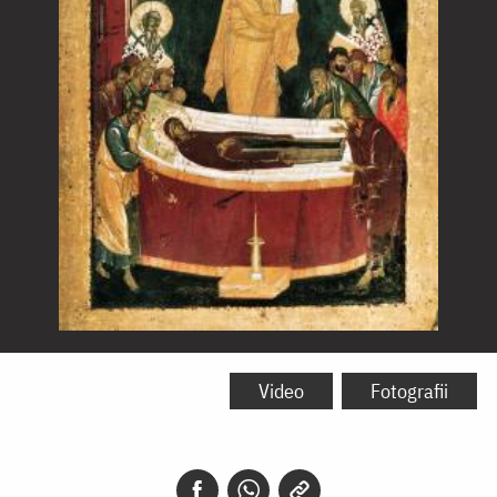
Adormirea
Maicii
Video
Fotografii
Domnului