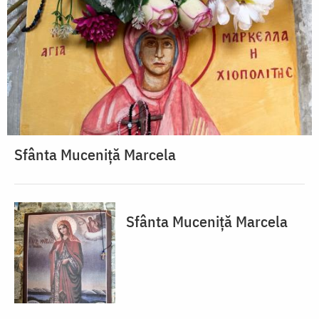
Sfânta Muceniță Marcela
Sfânta Muceniță Marcela