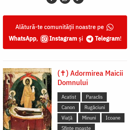
Alătură-te comunității noastre pe
WhatsApp
,
Instagram
și
Telegram
!
(✝) Adormirea Maicii
Domnului
Acatist
Paraclis
Canon
Rugăciuni
Viață
Minuni
Icoane
Sfinte moaște