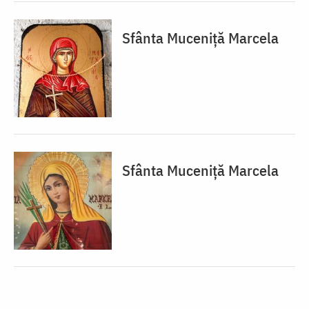
Sfânta Muceniță Marcela
Sfânta Muceniță Marcela