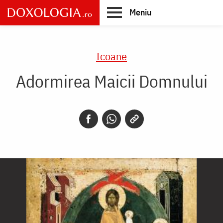
Skip
Meniu
to
main
Main
content
navigation
Icoane
Adormirea Maicii Domnului