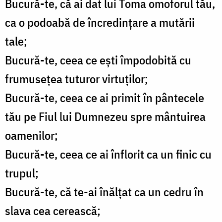
Bucură-te, că ai dat lui Toma omoforul tău,
ca o podoabă de încredinţare a mutării
tale;
Bucură-te, ceea ce eşti împodobită cu
frumuseţea tuturor virtuţilor;
Bucură-te, ceea ce ai primit în pântecele
tău pe Fiul lui Dumnezeu spre mântuirea
oamenilor;
Bucură-te, ceea ce ai înflorit ca un finic cu
trupul;
Bucură-te, că te-ai înălţat ca un cedru în
slava cea cerească;