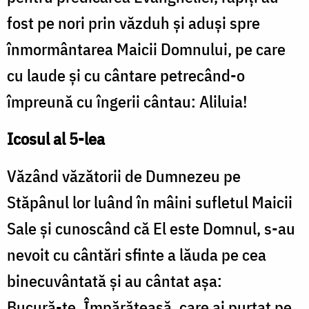
fost pe nori prin văzduh şi aduşi spre
înmormântarea Maicii Domnului, pe care
cu laude şi cu cântare petrecând-o
împreună cu îngerii cântau: Aliluia!
Icosul al 5-lea
Văzând văzătorii de Dumnezeu pe
Stăpânul lor luând în mâini sufletul Maicii
Sale şi cunoscând că El este Domnul, s-au
nevoit cu cântări sfinte a lăuda pe cea
binecuvântată şi au cântat aşa:
Bucură-te, Împărăteasă, care ai purtat pe