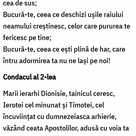
cea de sus;
Bucură-te, ceea ce deschizi uşile raiului
neamului creştinesc, celor care pururea te
fericesc pe tine;
Bucură-te, ceea ce eşti plină de har, care
întru adormirea ta nu ne laşi pe noi!
Condacul al 2-lea
Marii ierarhi Dionisie, tainicul ceresc,
Ierotei cel minunat şi Timotei, cel
încuviinţat cu dumnezeiasca arhierie,
văzând ceata Apostolilor, adusă cu voia ta