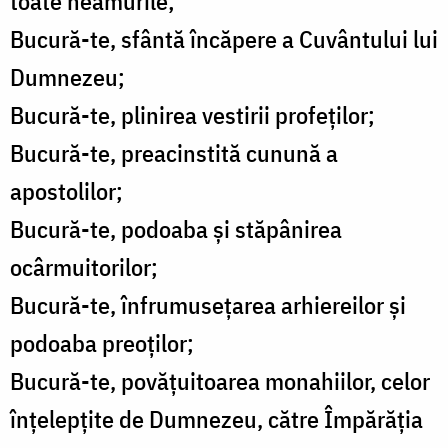
toate neamurile;
Bucură-te, sfântă încăpere a Cuvântului lui
Dumnezeu;
Bucură-te, plinirea vestirii profeţilor;
Bucură-te, preacinstită cunună a
apostolilor;
Bucură-te, podoaba şi stăpânirea
ocârmuitorilor;
Bucură-te, înfrumuseţarea arhiereilor şi
podoaba preoţilor;
Bucură-te, povăţuitoarea monahiilor, celor
înţelepţite de Dumnezeu, către Împărăţia