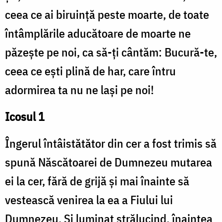
ceea ce ai biruinţă peste moarte, de toate
întâmplările aducătoare de moarte ne
păzeşte pe noi, ca să-ţi cântăm: Bucură-te,
ceea ce eşti plină de har, care întru
adormirea ta nu ne laşi pe noi!
Icosul 1
Îngerul întâistătător din cer a fost trimis să
spună Născătoarei de Dumnezeu mutarea
ei la cer, fără de grijă şi mai înainte să
vestească venirea la ea a Fiului lui
Dumnezeu. Şi luminat strălucind, înaintea