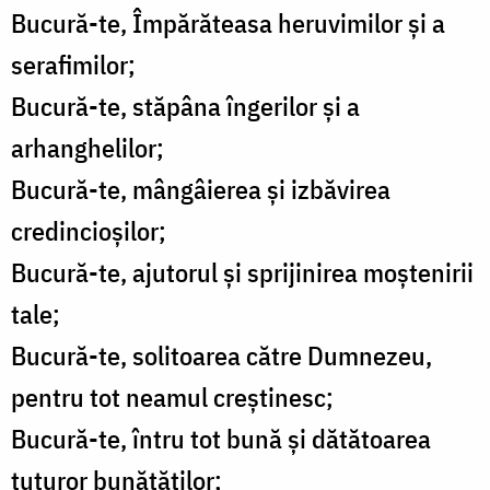
Bucură-te, Împărăteasa heruvimilor şi a
serafimilor;
Bucură-te, stăpâna îngerilor şi a
arhanghelilor;
Bucură-te, mângâierea şi izbăvirea
credincioşilor;
Bucură-te, ajutorul şi sprijinirea moştenirii
tale;
Bucură-te, solitoarea către Dumnezeu,
pentru tot neamul creştinesc;
Bucură-te, întru tot bună şi dătătoarea
tuturor bunătăţilor;