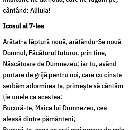
cântând: Aliluia!
Icosul al 7-lea
Arătat-a făptură nouă, arătându-Se nouă
Domnul, Făcătorul tuturor, prin tine,
Născătoare de Dumnezeu; iar tu, având
purtare de grijă pentru noi, care cu cinste
serbăm adormirea ta, primeşte să cântăm
ţie unele ca acestea:
Bucură-te, Maica lui Dumnezeu, cea
aleasă dintre pământeni;
Bucură-te, ceea ce eşti mai presus de cele