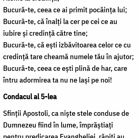
Bucură-te, ceea ce ai primit pocăinţa lui;
Bucură-te, că înalţi la cer pe cei ce au
iubire şi credinţă către tine;
Bucură-te, că eşti izbăvitoarea celor ce cu
credinţă tare cheamă numele tău în ajutor;
Bucură-te, ceea ce eşti plină de har, care
întru adormirea ta nu ne laşi pe noi!
Condacul al 5-lea
Sfinţii Apostoli, ca nişte stele conduse de
Dumnezeu fiind în lume, împrăştiaţi
pentru predicarea Evangheliei, răpiţi au