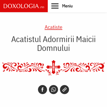
Skip
Meniu
to
main
Main
content
navigation
Acatiste
Acatistul Adormirii Maicii
Domnului