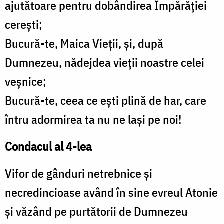
ajutătoare pentru dobândirea Împărăţiei
cereşti;
Bucură-te, Maica Vieţii, şi, după
Dumnezeu, nădejdea vieţii noastre celei
veşnice;
Bucură-te, ceea ce eşti plină de har, care
întru adormirea ta nu ne laşi pe noi!
Condacul al 4-lea
Vifor de gânduri netrebnice şi
necredincioase având în sine evreul Atonie
şi văzând pe purtătorii de Dumnezeu