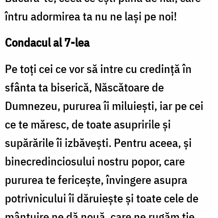
întru adormirea ta nu ne laşi pe noi!
Condacul al 7-lea
Pe toţi cei ce vor să intre cu credinţă în
sfânta ta biserică, Născătoare de
Dumnezeu, pururea îi miluieşti, iar pe cei
ce te măresc, de toate asupririle şi
supărările îi izbăveşti. Pentru aceea, şi
binecredinciosului nostru popor, care
pururea te fericeşte, învingere asupra
potrivnicului îi dăruieşte şi toate cele de
mântuire ne dă nouă, care ne rugăm ţie,