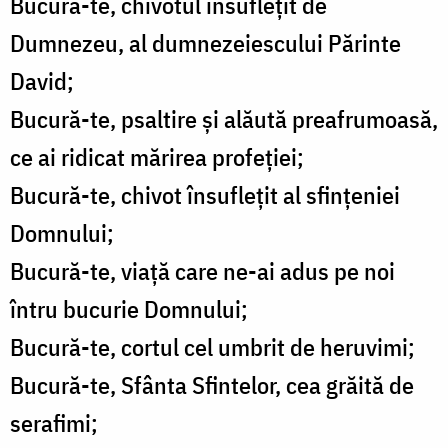
Bucură-te, chivotul însufleţit de
Dumnezeu, al dumnezeiescului Părinte
David;
Bucură-te, psaltire şi alăută preafrumoasă,
ce ai ridicat mărirea profeţiei;
Bucură-te, chivot însufleţit al sfinţeniei
Domnului;
Bucură-te, viaţă care ne-ai adus pe noi
întru bucurie Domnului;
Bucură-te, cortul cel umbrit de heruvimi;
Bucură-te, Sfânta Sfintelor, cea grăită de
serafimi;