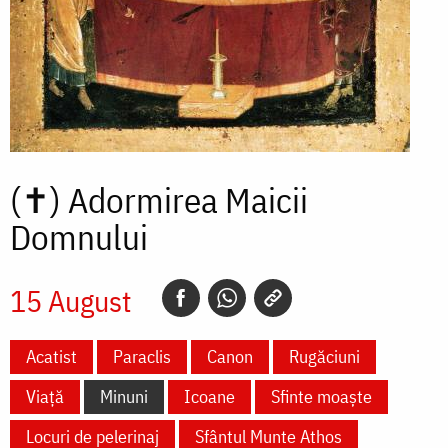
(✝)
Adormirea Maicii
Domnului
15 August
Acatist
Paraclis
Canon
Rugăciuni
Viață
Minuni
Icoane
Sfinte moaște
Locuri de pelerinaj
Sfântul Munte Athos