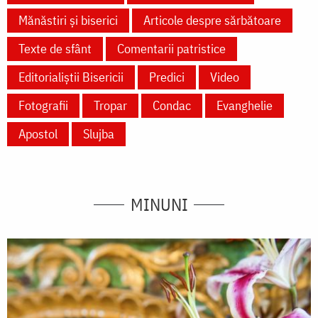
Mănăstiri și biserici
Articole despre sărbătoare
Texte de sfânt
Comentarii patristice
Editorialiștii Bisericii
Predici
Video
Fotografii
Tropar
Condac
Evanghelie
Apostol
Slujba
MINUNI