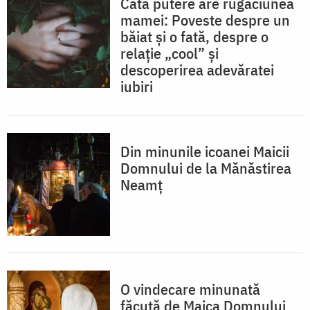
Câtă putere are rugăciunea
mamei: Poveste despre un
băiat și o fată, despre o
relație „cool” și
descoperirea adevăratei
iubiri
Din minunile icoanei Maicii
Domnului de la Mănăstirea
Neamț
O vindecare minunată
făcută de Maica Domnului