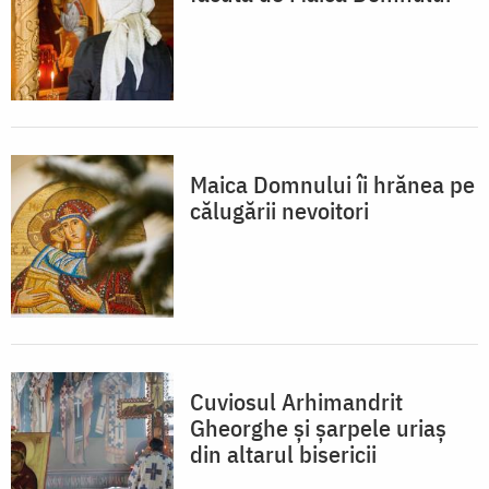
Maica Domnului îi hrănea pe
călugării nevoitori
Cuviosul Arhimandrit
Gheorghe și șarpele uriaș
din altarul bisericii