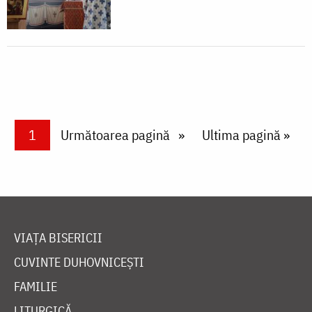
Paginare
Current page
1
Next page
Următoarea pagină
Last page
Ultima pagină »
VIAȚA BISERICII
CUVINTE DUHOVNICEȘTI
FAMILIE
LITURGICĂ