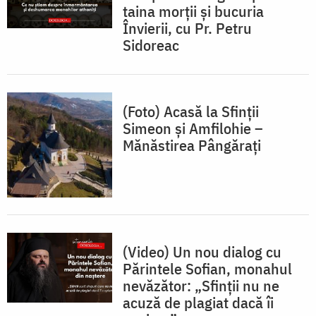
taina morții și bucuria
Învierii, cu Pr. Petru
Sidoreac
(Foto) Acasă la Sfinții
Simeon și Amfilohie –
Mănăstirea Pângărați
(Video) Un nou dialog cu
Părintele Sofian, monahul
nevăzător: „Sfinții nu ne
acuză de plagiat dacă îi