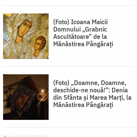
(Foto) Icoana Maicii
Domnului „Grabnic
Ascultătoare” de la
Mănăstirea Pângărați
(Foto) „Doamne, Doamne,
deschide-ne nouă!”: Denia
din Sfânta și Marea Marți, la
Mănăstirea Pângărați