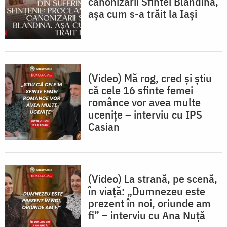
canonizării Sfintei Blandina,
așa cum s-a trăit la Iași
(Video) Mă rog, cred și știu
că cele 16 sfinte femei
românce vor avea multe
ucenițe – interviu cu IPS
Casian
(Video) La strană, pe scenă,
în viață: „Dumnezeu este
prezent în noi, oriunde am
fi” – interviu cu Ana Nuță