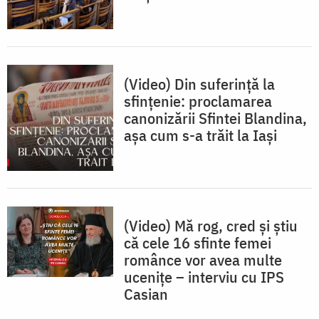
(Video) Din suferință la
sfințenie: proclamarea
canonizării Sfintei Blandina,
așa cum s-a trăit la Iași
(Video) Mă rog, cred și știu
că cele 16 sfinte femei
românce vor avea multe
ucenițe – interviu cu IPS
Casian