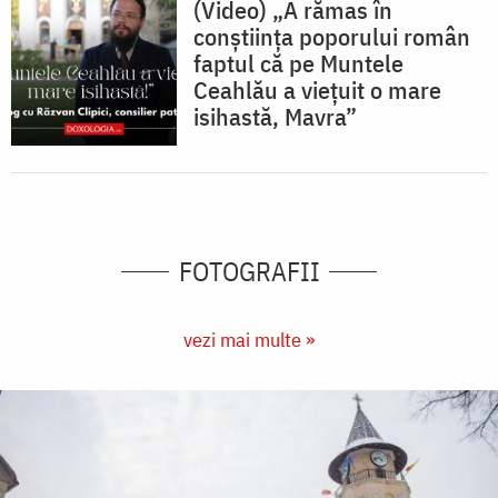
(Video) „A rămas în
conștiința poporului român
faptul că pe Muntele
Ceahlău a viețuit o mare
isihastă, Mavra”
FOTOGRAFII
vezi mai multe »