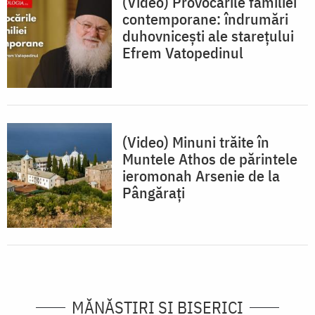
(Video) Provocările familiei
contemporane: îndrumări
duhovnicești ale starețului
Efrem Vatopedinul
(Video) Minuni trăite în
Muntele Athos de părintele
ieromonah Arsenie de la
Pângărați
MĂNĂSTIRI ȘI BISERICI