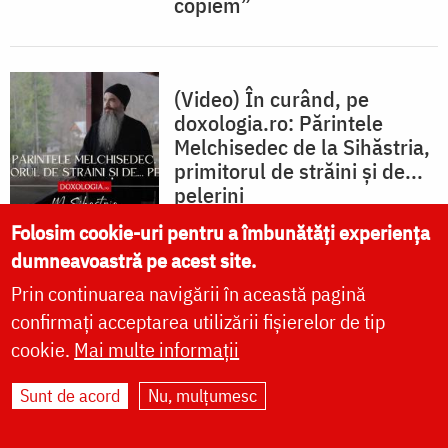
copiem”
(Video) În curând, pe
doxologia.ro: Părintele
Melchisedec de la Sihăstria,
primitorul de străini și de...
pelerini
Folosim cookie-uri pentru a îmbunătăți experiența
dumneavoastră pe acest site.
Prin continuarea navigării în această pagină
(Foto) Atmosferă de liniște și
rugăciune la Mănăstirea
confirmați acceptarea utilizării fișierelor de tip
Lupșa – Alba
cookie.
Mai multe informații
Sunt de acord
Nu, mulțumesc