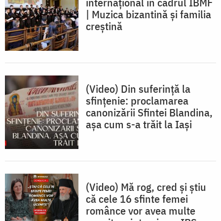
internațional în cadrul IBMF
| Muzica bizantină și familia
creștină
(Video) Din suferință la
sfințenie: proclamarea
canonizării Sfintei Blandina,
așa cum s-a trăit la Iași
(Video) Mă rog, cred și știu
că cele 16 sfinte femei
românce vor avea multe