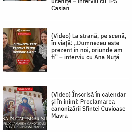
ucenițe – interviu cu IPS
Casian
(Video) La strană, pe scenă,
în viață: „Dumnezeu este
prezent în noi, oriunde am
fi” – interviu cu Ana Nuță
(Video) Înscrisă în calendar
și în inimi: Proclamarea
canonizării Sfintei Cuvioase
Mavra