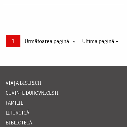
Paginare
Current page
1
Next page
Următoarea pagină
Last page
Ultima pagină »
VIAȚA BISERICII
CUVINTE DUHOVNICEȘTI
FAMILIE
LITURGICĂ
BIBLIOTECĂ