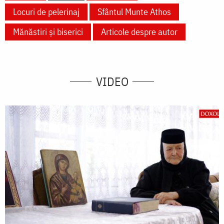
Locuri de pelerinaj
Sfântul Munte Athos
Mănăstiri și biserici
Articole despre autor
VIDEO