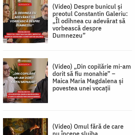
(Video) Despre bunicul și
preotul Constantin Galeriu:
„Îl odihnea cu adevărat să
vorbească despre
Dumnezeu”
(Video) „Din copilărie mi-am
dorit să fiu monahie” –
Maica Maria Magdalena și
povestea unei vocații
(Video) Omul fără de care
nu începe slujba