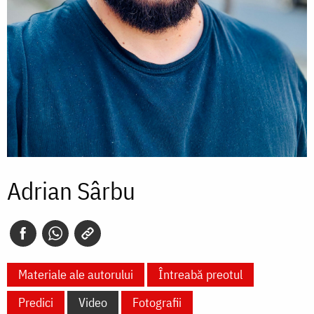
Adrian Sârbu
Materiale ale autorului
Întreabă preotul
Predici
Video
Fotografii