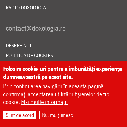
RADIO DOXOLOGIA
DESPRE NOI
POLITICA DE COOKIES
DONEAZĂ ONLINE PENTRU CATEDRALA NAȚIONALĂ
Folosim cookie-uri pentru a îmbunătăți experiența
dumneavoastră pe acest site.
Prin continuarea navigării în această pagină
LIVE
confirmați acceptarea utilizării fișierelor de tip
cookie.
Mai multe informații
Site dezvoltat de
DOXOLOGIA MEDIA
,
Sunt de acord
Nu, mulțumesc
Arhiepiscopia Iașilor | ©
doxologia.ro