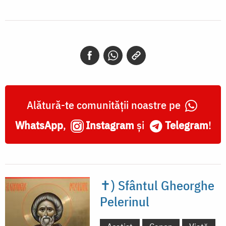
Alătură-te comunității noastre pe
WhatsApp
,
Instagram
și
Telegram
!
✝) Sfântul Gheorghe
Pelerinul