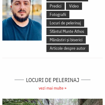
Predici
Video
Fotografii
Locuri de pelerinaj
Sfântul Munte Athos
Mănăstiri și biserici
Articole despre autor
LOCURI DE PELERINAJ
vezi mai multe »