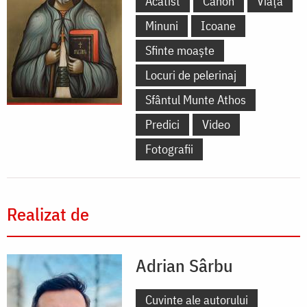
Acatist
Canon
Viață
Minuni
Icoane
Sfinte moaște
Locuri de pelerinaj
Sfântul Munte Athos
Predici
Video
Fotografii
Realizat de
Adrian Sârbu
Cuvinte ale autorului