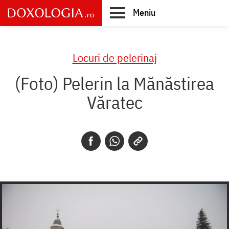
Skip
Meniu
to
main
Main
content
navigation
Locuri de pelerinaj
(Foto) Pelerin la Mănăstirea
Văratec