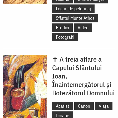
Locuri de pelerinaj
Sfântul Munte Athos
Predici
Video
Fotografii
✝ A treia aflare a
Capului Sfântului
Ioan,
Înaintemergătorul și
Botezătorul Domnului
Acatist
Canon
Viață
Icoane