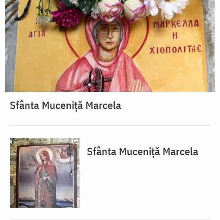
Sfânta Muceniță Marcela
Sfânta Muceniță Marcela