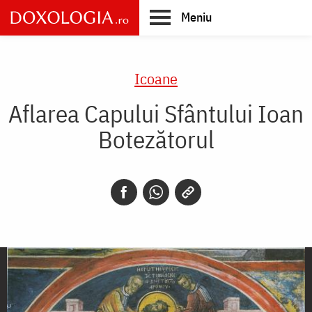
Skip
Meniu
to
main
Main
content
navigation
Icoane
Aflarea Capului Sfântului Ioan
Botezătorul