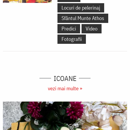
Locuri de pelerinaj
Sfântul Munte Athos
Predici
Video
Fotografii
ICOANE
vezi mai multe »