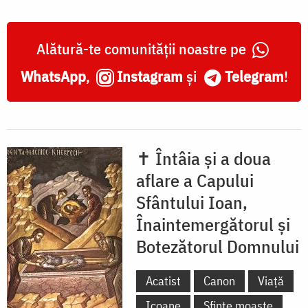
1547
Alătură-te comunității noastre pe
WhatsApp
,
Instagram
și
Telegram
!
✝ Întâia și a doua
aflare a Capului
Sfântului Ioan,
Înaintemergătorul și
Botezătorul Domnului
Acatist
Canon
Viață
Icoane
Sfinte moaște