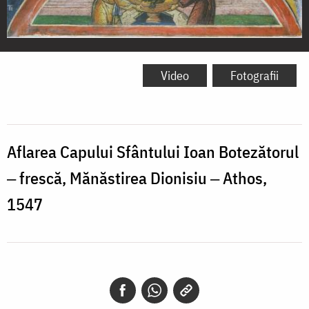
Aflarea
Capului
Video
Fotografii
Sfântului
Ioan
Botezătorul
Aflarea Capului Sfântului Ioan Botezătorul
-
‒ frescă, Mănăstirea Dionisiu ‒ Athos,
frescă,
1547
Mănăstirea
Dionisiu
-
Athos,