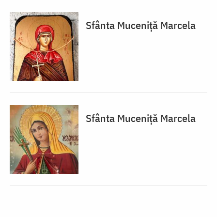
Sfânta Muceniță Marcela
Sfânta Muceniță Marcela